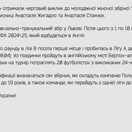
 отримали черговий виклик до молодіжної жіночої збірної 
хисниці Анастасія Жигадло та Анастасія Стахнюк.
вчально-тренувальний збір у Львові. Після цього з 1 по 10 
ФА 2024\25, який відбудеться в Англії.
 раунду в лізі В посіла перше місце і пробилась в Лігу А, д
 (08.04). Усі поєдинки пройдуть в англійському місті Бертон-а
аявки на турнір потраплять 20 футболісток з викликаних 24-х
фікації визначаться сім збірних, які складуть компанію Пол
до 19 років, а також команди, які перейдуть з однієї ліги до
країни!