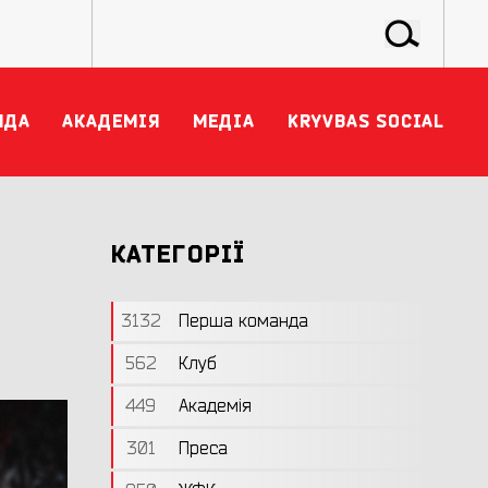
НДА
АКАДЕМІЯ
МЕДІА
KRYVBAS SOCIAL
КАТЕГОРІЇ
3132
Перша команда
562
Клуб
449
Академія
301
Преса