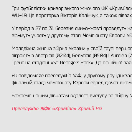
Три футболістки криворізького жіночого ФК «Кривбас»
WU-19. Це воротарка Вікторія Калінчук, а також півза
У період з 27 по 31 березня синьо-жовті проведуть на
візьмуть участь у другому етапі Чемпіонату Європи УЄ
Молодіжна жіноча збірна України у своїй групі першого
зіграють з Австрією (02.04), Бельгією (05.04) і Англією
Трент на стадіоні «St. Georgeʼs Park». До офіційної з
Як повідомляє пресслужба УАФ, у другому раунді квалі
фінальній стадії чемпіонату Європи серед дівчат віком 
Бажаємо нашим дівчатам вдалого виступу за збірну У
Пресслужба ЖФК «Кривбас» Кривий Ріг