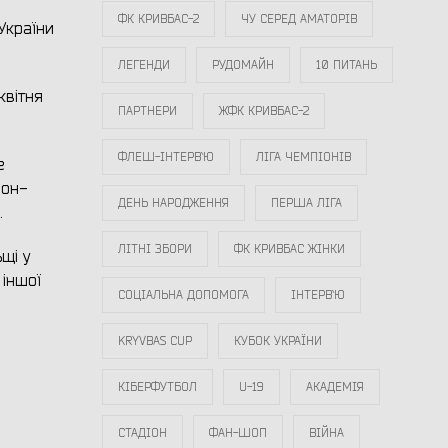
ФК КРИВБАС-2
ЧУ СЕРЕД АМАТОРІВ
України
ЛЕГЕНДИ
РУДОМАЙН
10 ПИТАНЬ
квітня
ПАРТНЕРИ
ЖФК КРИВБАС-2
ФЛЕШ-ІНТЕРВ`Ю
ЛІГА ЧЕМПІОНІВ
е
пон-
ДЕНЬ НАРОДЖЕННЯ
ПЕРША ЛІГА
.
ЛІТНІ ЗБОРИ
ФК КРИВБАС ЖІНКИ
ьщі у
 іншої
СОЦІАЛЬНА ДОПОМОГА
ІНТЕРВ`Ю
KRYVBAS CUP
КУБОК УКРАЇНИ
КІБЕРФУТБОЛ
U-19
АКАДЕМІЯ
СТАДІОН
ФАН-ШОП
ВІЙНА