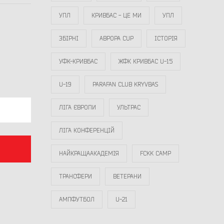
УПЛ
КРИВБАС - ЦЕ МИ
УПЛ
ЗБІРНІ
АВРОРА CUP
ІСТОРІЯ
УФК-КРИВБАС
ЖФК КРИВБАС U-15
U-19
PARAFAN CLUB KRYVBAS
ЛІГА ЄВРОПИ
УЛЬТРАС
ЛІГА КОНФЕРЕНЦІЙ
НАЙКРАЩААКАДЕМІЯ
FCKK CAMP
ТРАНСФЕРИ
ВЕТЕРАНИ
АМПФУТБОЛ
U-21