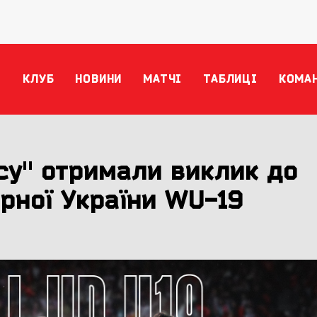
КЛУБ
НОВИНИ
МАТЧІ
ТАБЛИЦІ
КОМА
су" отримали виклик до
ірної України WU-19