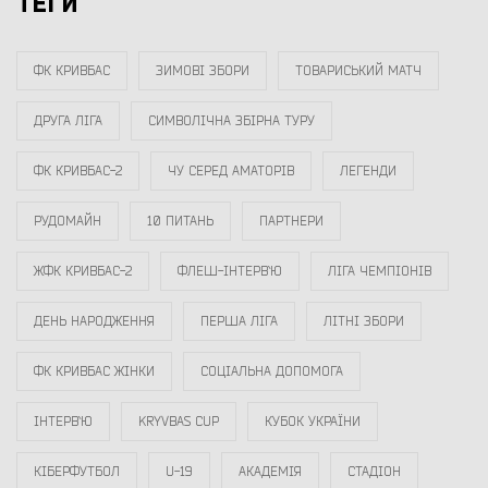
ТЕГИ
ФК КРИВБАС
ЗИМОВІ ЗБОРИ
ТОВАРИСЬКИЙ МАТЧ
ДРУГА ЛІГА
СИМВОЛІЧНА ЗБІРНА ТУРУ
ФК КРИВБАС-2
ЧУ СЕРЕД АМАТОРІВ
ЛЕГЕНДИ
РУДОМАЙН
10 ПИТАНЬ
ПАРТНЕРИ
ЖФК КРИВБАС-2
ФЛЕШ-ІНТЕРВ`Ю
ЛІГА ЧЕМПІОНІВ
ДЕНЬ НАРОДЖЕННЯ
ПЕРША ЛІГА
ЛІТНІ ЗБОРИ
ФК КРИВБАС ЖІНКИ
СОЦІАЛЬНА ДОПОМОГА
ІНТЕРВ`Ю
KRYVBAS CUP
КУБОК УКРАЇНИ
КІБЕРФУТБОЛ
U-19
АКАДЕМІЯ
СТАДІОН