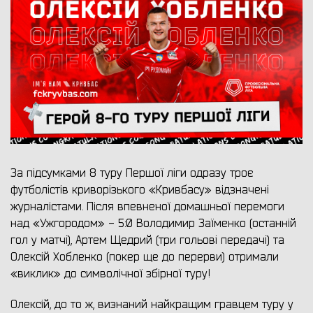
За підсумками 8 туру Першої ліги одразу троє
футболістів криворізького «Кривбасу» відзначені
журналістами. Після впевненої домашньої перемоги
над «Ужгородом» - 5:0 Володимир Заїменко (останній
гол у матчі), Артем Щедрий (три гольові передачі) та
Олексій Хобленко (покер ще до перерви) отримали
«виклик» до символічної збірної туру!
Олексій, до то ж, визнаний найкращим гравцем туру у