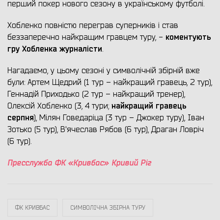
перший покер нового сезону в українському футболі.
Хобленко повністю переграв суперників і став
коментують
беззаперечно найкращим гравцем туру, -
гру Хобленка журналісти
.
Нагадаємо, у цьому сезоні у символічній збірній вже
були: Артем Щедрий (1 тур – найкращий гравець, 2 тур),
Геннадій Приходько (2 тур – найкращий тренер),
найкращий гравець
Олексій Хобленко (3, 4 тури;
серпня
), Мілян Говедаріца (3 тур – Джокер туру), Іван
Зотько (5 тур), В'ячеслав Рябов (6 тур), Драган Ловріч
(6 тур).
Пресслужба ФК «Кривбас» Кривий Ріг
ФК КРИВБАС
СИМВОЛІЧНА ЗБІРНА ТУРУ