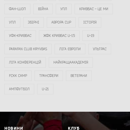
ФАН-ШОП
ВІЙНА
УПЛ
КРИВБАС - ЦЕ МИ
УПЛ
ЗБІРНІ
АВРОРА CUP
ІСТОРІЯ
УФК-КРИВБАС
ЖФК КРИВБАС U-15
U-19
PARAFAN CLUB KRYVBAS
ЛІГА ЄВРОПИ
УЛЬТРАС
ЛІГА КОНФЕРЕНЦІЙ
НАЙКРАЩААКАДЕМІЯ
FCKK CAMP
ТРАНСФЕРИ
ВЕТЕРАНИ
АМПФУТБОЛ
U-21
НОВИНИ
КЛУБ