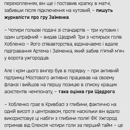
перехопленнях, він ще і поставив крапку в матчі,
пишуть
забивши після підключення на кутовий, -
журналісти про гру Заїменка
.
- Чотири гольові подачі зі стандартів - три кутових і
один штрафний - видав Щедрий. Три з чотирьох голів
Хобленко - його співавторства, відзначаємо і вдале
підігравання Артема і Заїменка, який забив п'ятий м'яч
у ворота ужгородців.
Але і крім цього вінгер був в порядку - при активній
підтримці Мостового активно працював на своєму
фланзі і вийшов на першу позицію в списку кращих
така оцінка гри Щедрого
асистентів чемпіонату, -
.
- Хобленко грає в Кривбасі з глибини, фактично на
одній висоті з центрхавом, проте наскільки він вдало
використовує ці набіги з глибини поля! ФК Ужгород
отримав від Олексія чотири голи за перший тайм - це