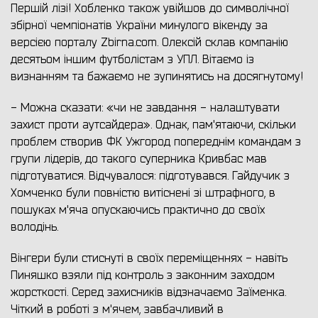
Першій лізі! Хобленко також увійшов до символічної
збірної чемпіонатів України минулого вікенду за
версією порталу Zbirna.com. Олексій склав компанію
десятьом іншим футболістам з УПЛ. Вітаємо із
визнанням та бажаємо не зупинятись на досягнутому!
- Можна сказати: «чи не завдання - налаштувати
захист проти аутсайдера». Однак, пам'ятаючи, скільки
проблем створив ФК Ужгород попереднім командам з
групи лідерів, до такого суперника Кривбас мав
підготуватися. Відчувалося: підготувався. Гайдучик з
Хомченко були повністю витіснені зі штрафного, в
пошуках м'яча опускаючись практично до своїх
володінь.
Вінгери були стиснуті в своїх переміщеннях - навіть
Пиняшко взяли під контроль з законним заходом
жорсткості. Серед захисників відзначаємо Заїменка.
Чіткий в роботі з м'ячем, завбачливий в