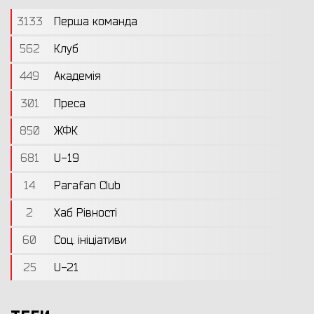
3133
Перша команда
562
Клуб
449
Академія
301
Преса
850
ЖФК
681
U-19
14
Parafan Club
2
Хаб Рівності
60
Соц. ініціативи
25
U-21