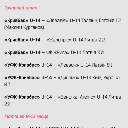
Груповий етап
«Кривбас»
U
-14
– «Левадія» U-14 Таллінн, Естонія 1:2
(Максим Курганов)
«Кривбас»
U
-14
– «Жальгіріс» U-14 Литва 0:2
«Кривбас»
U
-14
– ФК «Рига» U-14 Латвія 0:0
«УФК-Кривбас»
U
-14
– «Леевон» U-14 Латвія 8:1
«УФК-Кривбас»
U
-14
– «Динамо» U-14 Київ, Україна
0:3
«УФК-Кривбас»
U
-14
– «Бенфіка-Атеітіс» U-14 Литва
2:0
Матчі за 9-12 місця