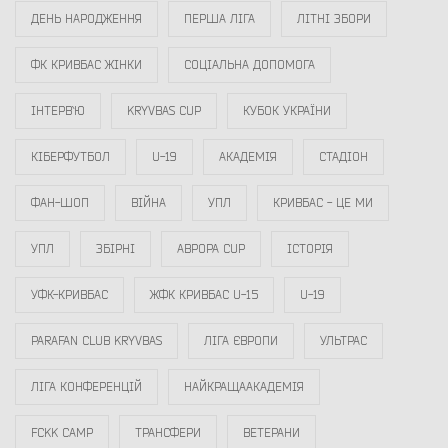
ДЕНЬ НАРОДЖЕННЯ
ПЕРША ЛІГА
ЛІТНІ ЗБОРИ
ФК КРИВБАС ЖІНКИ
СОЦІАЛЬНА ДОПОМОГА
ІНТЕРВ`Ю
KRYVBAS CUP
КУБОК УКРАЇНИ
КІБЕРФУТБОЛ
U-19
АКАДЕМІЯ
СТАДІОН
ФАН-ШОП
ВІЙНА
УПЛ
КРИВБАС - ЦЕ МИ
УПЛ
ЗБІРНІ
АВРОРА CUP
ІСТОРІЯ
УФК-КРИВБАС
ЖФК КРИВБАС U-15
U-19
PARAFAN CLUB KRYVBAS
ЛІГА ЄВРОПИ
УЛЬТРАС
ЛІГА КОНФЕРЕНЦІЙ
НАЙКРАЩААКАДЕМІЯ
FCKK CAMP
ТРАНСФЕРИ
ВЕТЕРАНИ