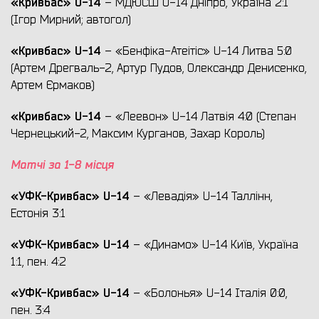
«Кривбас»
U
-14
– МДЮСШ U-14 Дніпро, Україна 2:1
(Ігор Мирний; автогол)
«Кривбас»
U
-14
– «Бенфіка-Атеітіс» U-14 Литва 5:0
(Артем Дрегваль-2, Артур Пудов, Олександр Денисенко,
Артем Єрмаков)
«Кривбас»
U
-14
– «Леевон» U-14 Латвія 4:0 (Степан
Чернецький-2, Максим Курганов, Захар Король)
Матчі за 1-8 місця
«УФК-Кривбас»
U
-14
– «Левадія» U-14 Таллінн,
Естонія 3:1
«УФК-Кривбас»
U
-14
– «Динамо» U-14 Київ, Україна
1:1, пен. 4:2
«УФК-Кривбас»
U
-14
– «Болонья» U-14 Італія 0:0,
пен. 3:4