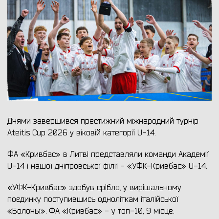
Днями завершився престижний міжнародний турнір
Ateitis Cup 2026 у віковій категорії U-14.
ФА «Кривбас» в Литві представляли команди Академії
U-14 і нашої дніпровської філії - «УФК-Кривбас» U-14.
«УФК-Кривбас» здобув срібло, у вирішальному
поєдинку поступившись одноліткам італійської
«Болоньї». ФА «Кривбас» - у топ-10, 9 місце.