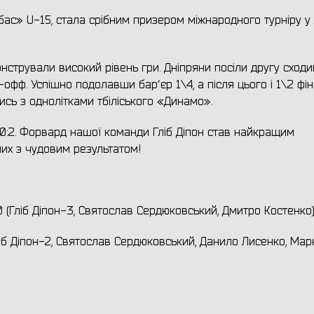
ас» U-15, стала срібним призером міжнародного турніру у 
нстрували високий рівень гри. Дніпряни посіли другу сходи
офф. Успішно подолавши барʼєр 1\4, а після цього і 1\2 фі
сь з однолітками тбіліського «Динамо».
0:2. Форвард нашої команди Гліб Діпон став найкращим
лих з чудовим результатом!
 (Гліб Діпон-3, Святослав Сердюковський, Дмитро Костенко
ліб Діпон-2, Святослав Сердюковський, Данило Лисенко, Мар