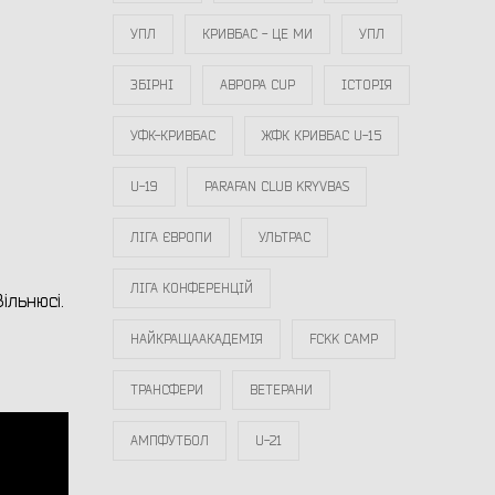
УПЛ
КРИВБАС - ЦЕ МИ
УПЛ
ЗБІРНІ
АВРОРА CUP
ІСТОРІЯ
УФК-КРИВБАС
ЖФК КРИВБАС U-15
U-19
PARAFAN CLUB KRYVBAS
ЛІГА ЄВРОПИ
УЛЬТРАС
ЛІГА КОНФЕРЕНЦІЙ
ільнюсі.
НАЙКРАЩААКАДЕМІЯ
FCKK CAMP
ТРАНСФЕРИ
ВЕТЕРАНИ
АМПФУТБОЛ
U-21