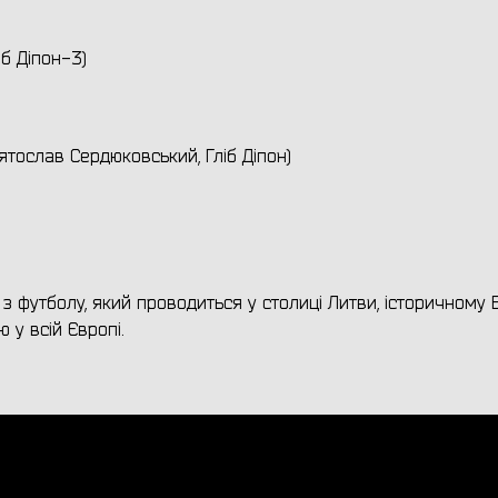
б Діпон-3)
ятослав Сердюковський, Гліб Діпон)
з футболу, який проводиться у столиці Литви, історичному В
 у всій Європі.