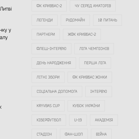
ФК КРИВБАС-2
ЧУ СЕРЕД АМАТОРІВ
Литві
ЛЕГЕНДИ
РУДОМАЙН
10 ПИТАНЬ
нку у
ПАРТНЕРИ
ЖФК КРИВБАС-2
налу
ФЛЕШ-ІНТЕРВ`Ю
ЛІГА ЧЕМПІОНІВ
ДЕНЬ НАРОДЖЕННЯ
ПЕРША ЛІГА
ЛІТНІ ЗБОРИ
ФК КРИВБАС ЖІНКИ
СОЦІАЛЬНА ДОПОМОГА
ІНТЕРВ`Ю
)
KRYVBAS CUP
КУБОК УКРАЇНИ
к
КІБЕРФУТБОЛ
U-19
АКАДЕМІЯ
СТАДІОН
ФАН-ШОП
ВІЙНА