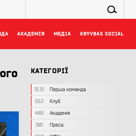
НДА
АКАДЕМІЯ
МЕДІА
KRYVBAS SOCIAL
ого
КАТЕГОРІЇ
3131
Перша команда
562
Клуб
449
Академія
301
Преса