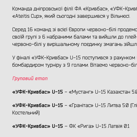
Команда дніпровської філії ФА «Кривбас», «УФК-Кривб
«Ateitis Cup», який сьогодні завершився у Вільнюсі.
Серед 16 команд зі всієї Європи червоно-білі продемо
своїй групі з 6 набраними балами та вийшли до плей-
червоно-білі у вирішальному поєдинку змагань зійшли
У фіналі «УФК-Кривбас» U-15 поступився з рахунком 
бомбардиром турніру з 9 голами. Вітаємо червоно-бі
Груповий етап
«УФК-Кривбас»
U
-15
- «Мустанг» U-15 Казахстан 5:0
«УФК-Кривбас»
U
-15
- «Гранітас» U-15 Литва 5:0 (Г
Костельний)
«УФК-Кривбас»
U
-15
– ФК «Рига» U-15 Латвія 0:1