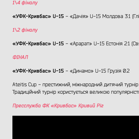
1\4 фіналу
«УФК-Кривбас»
U
-15
- «Дачія» U-15 Молдова 3:1 (Глі
1\2 фіналу
«УФК-Кривбас»
U
-15
- «Арарат» U-15 Естонія 2:1 (Св
ФІНАЛ
«УФК-Кривбас»
U
-15
- «Динамо» U-15 Грузія 0:2
Ateitis Cup - престижний, міжнародний дитячий турнір 
Традиційний турнір користується великою популярністю
Пресслужба ФК «Кривбас» Кривий Ріг