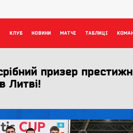
КЛУБ
НОВИНИ
МАТЧІ
ТАБЛИЦІ
КОМА
 срібний призер престижн
в Литві!