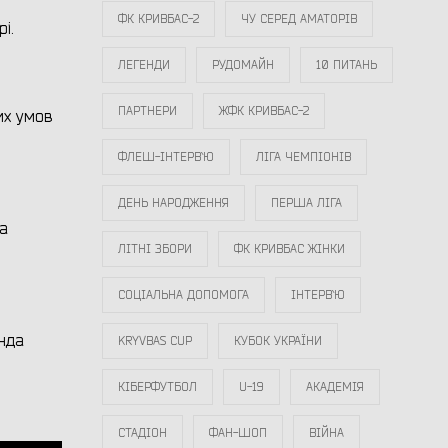
ФК КРИВБАС-2
ЧУ СЕРЕД АМАТОРІВ
і.
ЛЕГЕНДИ
РУДОМАЙН
10 ПИТАНЬ
ПАРТНЕРИ
ЖФК КРИВБАС-2
их умов
ФЛЕШ-ІНТЕРВ`Ю
ЛІГА ЧЕМПІОНІВ
ДЕНЬ НАРОДЖЕННЯ
ПЕРША ЛІГА
на
ЛІТНІ ЗБОРИ
ФК КРИВБАС ЖІНКИ
СОЦІАЛЬНА ДОПОМОГА
ІНТЕРВ`Ю
анда
KRYVBAS CUP
КУБОК УКРАЇНИ
КІБЕРФУТБОЛ
U-19
АКАДЕМІЯ
СТАДІОН
ФАН-ШОП
ВІЙНА