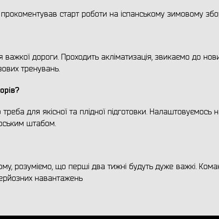
прокоментував старт роботи на іспанському зимовому збор
 важкої дороги. Проходить акліматизація, звикаємо до нов
ових тренувань.
орів?
 що треба для якісної та плідної підготовки. Налаштовуємось 
рським штабом.
ому, розуміємо, що перші два тижні будуть дуже важкі. Ком
 серйозних навантажень