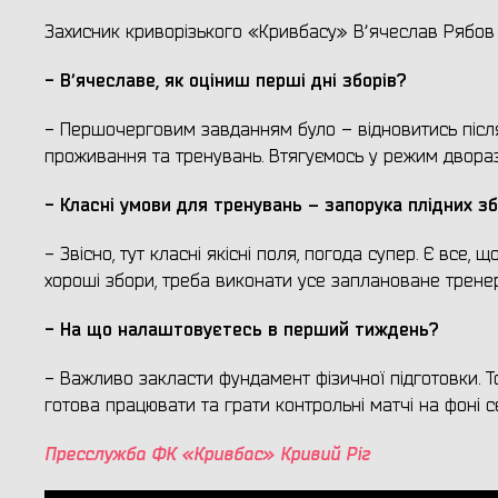
Захисник криворізького «Кривбасу» Вʼячеслав Рябов 
- Вʼячеславе, як оціниш перші дні зборів?
- Першочерговим завданням було – відновитись після
проживання та тренувань. Втягуємось у режим двораз
- Класні умови для тренувань – запорука плідних зб
- Звісно, тут класні якісні поля, погода супер. Є все,
хороші збори, треба виконати усе заплановане трене
- На що налаштовуєтесь в перший тиждень?
- Важливо закласти фундамент фізичної підготовки. Т
готова працювати та грати контрольні матчі на фоні
Пресслужба ФК «Кривбас» Кривий Ріг