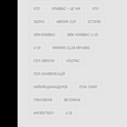
УПЛ
КРИВБАС - ЦЕ МИ
УПЛ
ЗБІРНІ
АВРОРА CUP
ІСТОРІЯ
УФК-КРИВБАС
ЖФК КРИВБАС U-15
U-19
PARAFAN CLUB KRYVBAS
ЛІГА ЄВРОПИ
УЛЬТРАС
ЛІГА КОНФЕРЕНЦІЙ
НАЙКРАЩААКАДЕМІЯ
FCKK CAMP
ТРАНСФЕРИ
ВЕТЕРАНИ
АМПФУТБОЛ
U-21