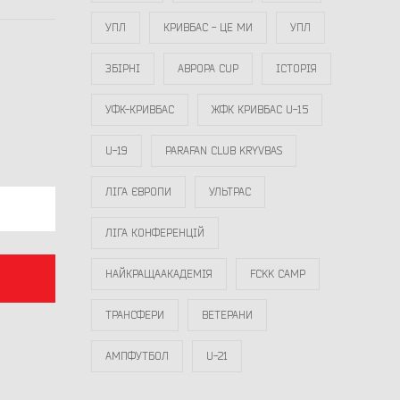
УПЛ
КРИВБАС - ЦЕ МИ
УПЛ
ЗБІРНІ
АВРОРА CUP
ІСТОРІЯ
УФК-КРИВБАС
ЖФК КРИВБАС U-15
U-19
PARAFAN CLUB KRYVBAS
ЛІГА ЄВРОПИ
УЛЬТРАС
ЛІГА КОНФЕРЕНЦІЙ
НАЙКРАЩААКАДЕМІЯ
FCKK CAMP
ТРАНСФЕРИ
ВЕТЕРАНИ
АМПФУТБОЛ
U-21