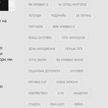
ФК КРИВБАС-2
ЧУ СЕРЕД АМАТОРІВ
ЛЕГЕНДИ
РУДОМАЙН
10 ПИТАНЬ
у на
ПАРТНЕРИ
ЖФК КРИВБАС-2
ФЛЕШ-ІНТЕРВ`Ю
ЛІГА ЧЕМПІОНІВ
го
ДЕНЬ НАРОДЖЕННЯ
ПЕРША ЛІГА
ли
ори, ми
ЛІТНІ ЗБОРИ
ФК КРИВБАС ЖІНКИ
СОЦІАЛЬНА ДОПОМОГА
ІНТЕРВ`Ю
KRYVBAS CUP
КУБОК УКРАЇНИ
ло
КІБЕРФУТБОЛ
U-19
АКАДЕМІЯ
СТАДІОН
ФАН-ШОП
ВІЙНА