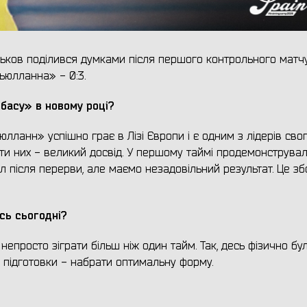
ьков поділився думками після першого контрольного матч
ьюлланна» - 0:3.
басу» в новому році?
лланн» успішно грає в Лізі Європи і є одним з лідерів сво
ти них - великий досвід. У першому таймі продемонструва
л після перерви, але маємо незадовільний результат. Це зб
сь сьогодні?
непросто зіграти більш ніж один тайм. Так, десь фізично бу
у підготовки - набрати оптимальну форму.