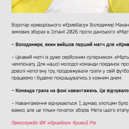
Воротар криворізького «Кривбасу» Володимир Махан
зимових зборах в Іспанії 2026 проти данського «Мідт
- Володимире, яким вийшов перший матч для «Крив
- Цікавий матч із дуже серйозним суперником. «Мідтью
чемпіонату. Для нашої молодої команди поєдинок про
доволі непогану гру, продовжували грати у свій футбо
працюємо і будемо покращуватись з кожним днем.
- Команда грала на фоні навантажень. Це відчувало
- Навантаження відчуваються. І, думаю, хлопцям було 
важко, але це тільки початок зборів. Мета цього етап
Пресслужба ФК «Кривбас» Кривий Ріг