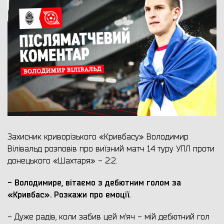
Захисник криворізького «Кривбасу» Володимир
Вілівальд розповів про виїзний матч 14 туру УПЛ проти
донецького «Шахтаря» - 2:2.
- Володимире, вітаємо з дебютним голом за
«Кривбас». Розкажи про емоції.
- Дуже радів, коли забив цей м’яч - мій дебютний гол