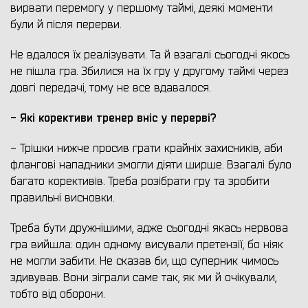
вирвати перемогу у першому таймі, деякі моменти
були й після перерви.
Не вдалося їх реалізувати. Та й взагалі сьогодні якось
не пішла гра. Збилися на їх гру у другому таймі через
довгі передачі, тому не все вдавалося.
- Які корективи тренер вніс у перерві?
- Трішки нижче просив грати крайніх захисників, аби
флангові нападники змогли діяти ширше. Взагалі було
багато корективів. Треба розібрати гру та зробити
правильні висновки.
Треба бути дружнішими, адже сьогодні якась нервова
гра вийшла: один одному висували претензії, бо ніяк
не могли забити. Не сказав би, що суперник чимось
здивував. Вони зіграли саме так, як ми й очікували,
тобто від оборони.