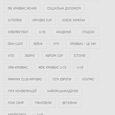
ФК КРИВБАС ЖІНКИ
СОЦІАЛЬНА ДОПОМОГА
ІНТЕРВ`Ю
KRYVBAS CUP
КУБОК УКРАЇНИ
КІБЕРФУТБОЛ
U-19
АКАДЕМІЯ
СТАДІОН
ФАН-ШОП
ВІЙНА
УПЛ
КРИВБАС - ЦЕ МИ
УПЛ
ЗБІРНІ
АВРОРА CUP
ІСТОРІЯ
УФК-КРИВБАС
ЖФК КРИВБАС U-15
U-19
PARAFAN CLUB KRYVBAS
ЛІГА ЄВРОПИ
УЛЬТРАС
ЛІГА КОНФЕРЕНЦІЙ
НАЙКРАЩААКАДЕМІЯ
FCKK CAMP
ТРАНСФЕРИ
ВЕТЕРАНИ
АМПФУТБОЛ
U-21