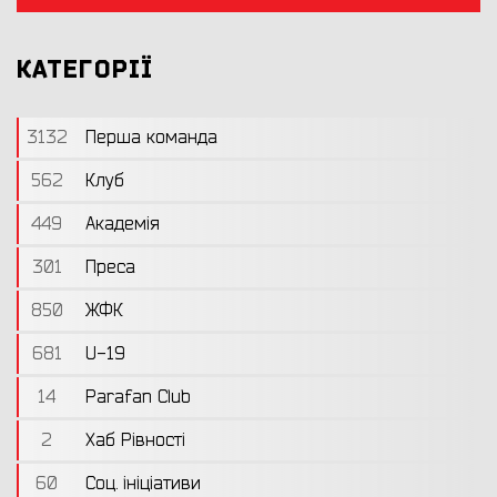
КАТЕГОРІЇ
3132
Перша команда
562
Клуб
449
Академія
301
Преса
850
ЖФК
681
U-19
14
Parafan Club
2
Хаб Рівності
60
Соц. ініціативи