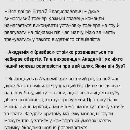
- Все добре. Віталій Владиславович - дуже
вимогливий тренер. Кожний гравець команди
намагається виконувати установку тренера на гру й
реагувати на підказки під час матчу. Маю за честь
тренуватись у такого видатного спеціаліста.
- Академія
«
Кривбас
»
стрімко розвивається та
набирає обертів. Ти є вихованцем Академії і як ніхто
інший можеш розповісти про цей шлях. Яким він був?
- Знаходжусь в Академії вже восьмий рік, за цей час
дуже багато змінилось у кращий бік. Лише погляньте
на нашу базу, які тут газони, адже керівництво клубу
дбає про кожного, хто тут тренується. Про таку базу
можна лише мріяти, а ми маємо змогу тут тренуватись
та грати. Завдяки критому манежу молодші групи
можуть тренуватись у комфортних умовах навіть
взимку. Академія щодня розвивається,