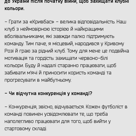
до України
після початку війни
, щоб захищати клубні
кольори.
- Грати за «Кривбас» - велика відповідальність. Наш
клуб з неймовірною історією й найкращими
вболівальниками, які завжди палко підтримують
команду. Тим паче, я місцевий, народився у Кривому
Розі й граю за рідний клуб. Тому для мене це подвійна
мотивація та гордість: захищати червоно-білі
кольори. Буду й надалі старанно працювати, щоб
забивати м‘ячі й приносити користь команді та
прогресувати в майбутньому.
- Чи відчутна конкуренція у команді?
- Конкуренція, звісно, відчувається. Кожен футболіст в
команді повинен усвідомлювати те, що треба
наполегливо працювати для того, щоб вийти у
стартовому складі.