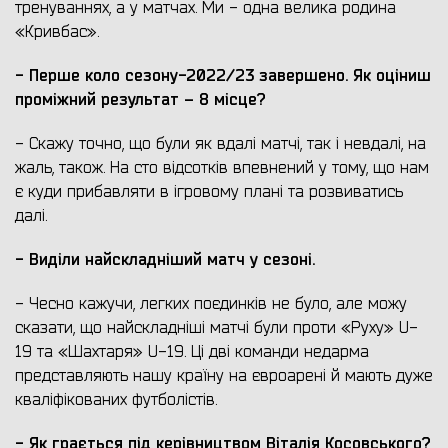
тренуваннях, а у матчах. Ми - одна велика родина
«Кривбас».
- Перш
е
коло сезону
-
2022/2
3
завершено
. Як оціниш
проміжний результат – 8 місце?
- Скажу точно, що були як вдалі матчі, так і невдалі, на
жаль, також. На сто відсотків впевнений у тому, що нам
є куди прибавляти в ігровому плані та розвиватись
далі.
-
Виділи найскладніший матч у сезоні.
- Чесно кажучи, легких поєдинків не було, але можу
сказати, що найскладніші матчі були проти «Руху» U-
19 та «Шахтаря» U-19. Ці дві команди недарма
представляють нашу країну на євроарені й мають дуже
кваліфікованих футболістів.
- Як грається під керівництвом Віталія Косовсь
кого?