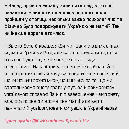
- Напад орків на Україну залишить слід в історії
назавжди. Більшість поєдинків першого кола
пройшли у столиці
. Наскільки важко психологічно та
фізично
було подорожувати Україною на матчі? Так
чи інакше дорога втомлює.
- Звісно, було б краще, якби ми грали у рідних стінах,
вдома, у Кривому Розі, але варто врахувати те, що у
більшості українців вже немає навіть куди
повертатись. Наразі триває повномасштабна війна
через клятих орків й хочу висловити слова подяки й
шани нашим захисникам, нашим ЗСУ за те, що ми
взагалі маємо змогу грати у футбол й займаємось
улюбленою справою. Та й під завершення чемпіонату
вдалось провести вдома два матчі, але варто
пам'ятати й усвідомлювати ситуацію в Україні наразі.
Пресслужба ФК «Кривбас» Кривий Ріг