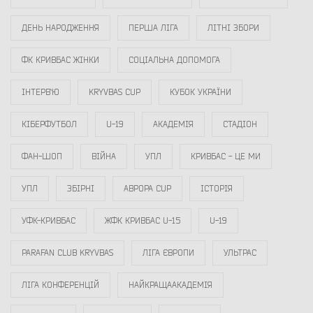
ДЕНЬ НАРОДЖЕННЯ
ПЕРША ЛІГА
ЛІТНІ ЗБОРИ
ФК КРИВБАС ЖІНКИ
СОЦІАЛЬНА ДОПОМОГА
ІНТЕРВ`Ю
KRYVBAS CUP
КУБОК УКРАЇНИ
КІБЕРФУТБОЛ
U-19
АКАДЕМІЯ
СТАДІОН
ФАН-ШОП
ВІЙНА
УПЛ
КРИВБАС - ЦЕ МИ
УПЛ
ЗБІРНІ
АВРОРА CUP
ІСТОРІЯ
УФК-КРИВБАС
ЖФК КРИВБАС U-15
U-19
PARAFAN CLUB KRYVBAS
ЛІГА ЄВРОПИ
УЛЬТРАС
ЛІГА КОНФЕРЕНЦІЙ
НАЙКРАЩААКАДЕМІЯ