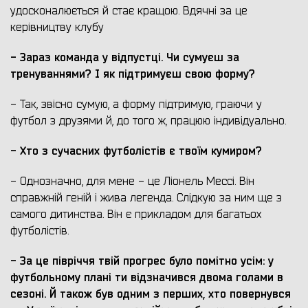
удосконалюється й стає кращою. Вдячні за це
керівництву клубу
- Зараз команда у відпустці
. Чи с
умуєш за
тренування
ми
? І як підтримуєш свою форму?
- Так, звісно сумую, а форму підтримую, граючи у
футбол з друзями й, до того ж, працюю індивідуально.
- Хто з сучасних футболістів є твоїм кумиром?
- Однозначно, для мене - це Ліонель Мессі. Він
справжній геній і жива легенда. Слідкую за ним ще з
самого дитинства. Він є прикладом для багатьох
футболістів.
- За це півріччя
твій
прогрес
було помітно усім:
у
футбольному плані
ти
відзначився двома
голами в
сезоні. Й також б
ув о
дним з
перших, хто повернувся