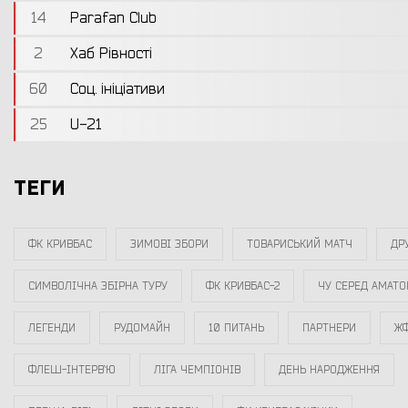
14
Parafan Club
2
Хаб Рівності
60
Соц. ініціативи
25
U-21
ТЕГИ
ФК КРИВБАС
ЗИМОВІ ЗБОРИ
ТОВАРИСЬКИЙ МАТЧ
ДРУ
СИМВОЛІЧНА ЗБІРНА ТУРУ
ФК КРИВБАС-2
ЧУ СЕРЕД АМАТО
ЛЕГЕНДИ
РУДОМАЙН
10 ПИТАНЬ
ПАРТНЕРИ
ЖФ
ФЛЕШ-ІНТЕРВ`Ю
ЛІГА ЧЕМПІОНІВ
ДЕНЬ НАРОДЖЕННЯ