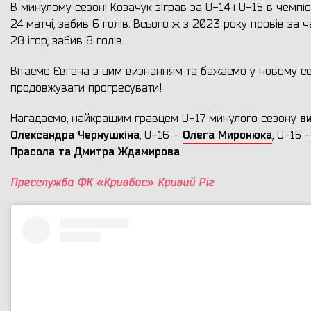
В минулому сезоні Козачук зіграв за U-14 і U-15 в чемп
24 матчі, забив 6 голів. Всього ж з 2023 року провів за 
28 ігор, забив 8 голів.
Вітаємо Євгена з цим визнанням та бажаємо у новому се
продовжувати прогресувати!
в
Нагадаємо, найкращим гравцем U-17 минулого сезону
Олександра Чернушкіна
Олега Миронюка
, U-16 -
, U-15 
Прасола та Дмитра Ждамирова
.
Пресслужба ФК «Кривбас» Кривий Ріг