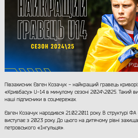
Півзахисник Євген Козачук - найкращий гравець криворі
«Кривбасу» U-14 в минулому сезоні 2024\2025. Такий в
наші підписники в соцмережах.
Євген Козачук народився 21.02.2011 року. В структурі Ф
виступає з 2023 року. До цього на дитячому рівні захищ
петровського «Інгульця».