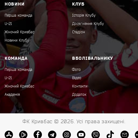
НОВИНИ
КЛУБ
Перша команда
Історія Клубу
U-21
Досягнення Клубу
Жіночий Кривбас
Стадіон
Новини Клубу
КОМАНДА
ВБОЛІВАЛЬНИКУ
Перша команда
Фото
U-21
Відео
Жіночий Кривбас
Контакти
Академія
Додаток
ФК Кривбас © 2026. Усі права захищені.