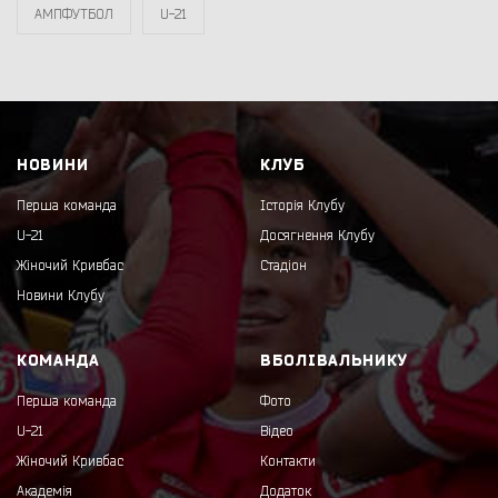
АМПФУТБОЛ
U-21
НОВИНИ
КЛУБ
Перша команда
Історія Клубу
U-21
Досягнення Клубу
Жіночий Кривбас
Стадіон
Новини Клубу
КОМАНДА
ВБОЛІВАЛЬНИКУ
Перша команда
Фото
U-21
Відео
Жіночий Кривбас
Контакти
Академія
Додаток