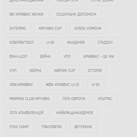
ДЕНЬ НАРОДЖЕННЯ
ПЕРША ЛІГА
ЛІТНІ ЗБОРИ
ФК КРИВБАС ЖІНКИ
СОЦІАЛЬНА ДОПОМОГА
ІНТЕРВ`Ю
KRYVBAS CUP
КУБОК УКРАЇНИ
КІБЕРФУТБОЛ
U-19
АКАДЕМІЯ
СТАДІОН
ФАН-ШОП
ВІЙНА
УПЛ
КРИВБАС - ЦЕ МИ
УПЛ
ЗБІРНІ
АВРОРА CUP
ІСТОРІЯ
УФК-КРИВБАС
ЖФК КРИВБАС U-15
U-19
PARAFAN CLUB KRYVBAS
ЛІГА ЄВРОПИ
УЛЬТРАС
ЛІГА КОНФЕРЕНЦІЙ
НАЙКРАЩААКАДЕМІЯ
FCKK CAMP
ТРАНСФЕРИ
ВЕТЕРАНИ