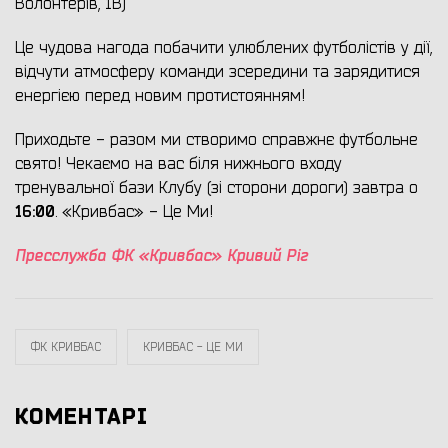
Волонтерів, 1В)
Це чудова нагода побачити улюблених футболістів у дії,
відчути атмосферу команди зсередини та зарядитися
енергією перед новим протистоянням!
Приходьте - разом ми створимо справжнє футбольне
свято! Чекаємо на вас біля нижнього входу
тренувальної бази Клубу (зі сторони дороги) завтра о
16:00
. «Кривбас» - Це Ми!
Пресслужба ФК «Кривбас» Кривий Ріг
ФК КРИВБАС
КРИВБАС - ЦЕ МИ
КОМЕНТАРІ