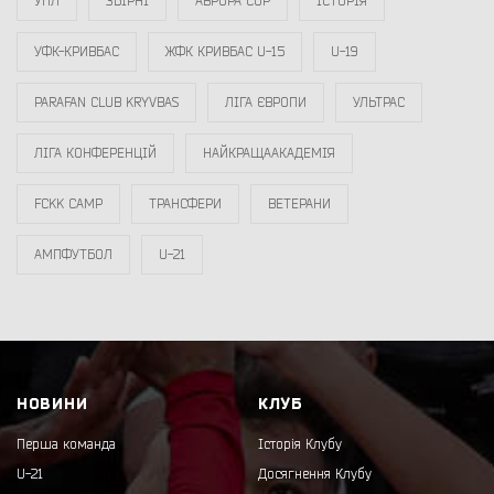
УПЛ
ЗБІРНІ
АВРОРА CUP
ІСТОРІЯ
УФК-КРИВБАС
ЖФК КРИВБАС U-15
U-19
PARAFAN CLUB KRYVBAS
ЛІГА ЄВРОПИ
УЛЬТРАС
ЛІГА КОНФЕРЕНЦІЙ
НАЙКРАЩААКАДЕМІЯ
FCKK CAMP
ТРАНСФЕРИ
ВЕТЕРАНИ
АМПФУТБОЛ
U-21
НОВИНИ
КЛУБ
Перша команда
Історія Клубу
U-21
Досягнення Клубу