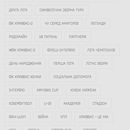
ДРУГА ЛІГА
СИМВОЛІЧНА ЗБІРНА ТУРУ
ФК КРИВБАС-2
ЧУ СЕРЕД АМАТОРІВ
ЛЕГЕНДИ
РУДОМАЙН
10 ПИТАНЬ
ПАРТНЕРИ
ЖФК КРИВБАС-2
ФЛЕШ-ІНТЕРВ`Ю
ЛІГА ЧЕМПІОНІВ
ДЕНЬ НАРОДЖЕННЯ
ПЕРША ЛІГА
ЛІТНІ ЗБОРИ
ФК КРИВБАС ЖІНКИ
СОЦІАЛЬНА ДОПОМОГА
ІНТЕРВ`Ю
KRYVBAS CUP
КУБОК УКРАЇНИ
КІБЕРФУТБОЛ
U-19
АКАДЕМІЯ
СТАДІОН
ФАН-ШОП
ВІЙНА
УПЛ
КРИВБАС - ЦЕ МИ