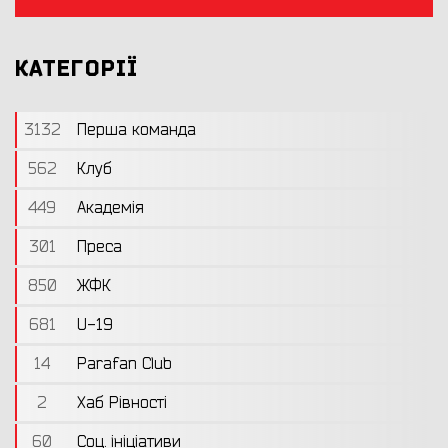
КАТЕГОРІЇ
3132
Перша команда
562
Клуб
449
Академія
301
Преса
850
ЖФК
681
U-19
14
Parafan Club
2
Хаб Рівності
60
Соц. ініціативи