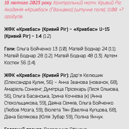
18 лютого 2023 року.
Контрольний матч. Кривий Ріг.
Академія «Кривбас» (Гданцівка) (штучне поле). 11:00. +7
градусів.
ЖФК «Кривбас» (Кривий Ріг) - «Кривбас» U-15
(Кривий Ріг) - 1:4
(1:2)
Голи:
Ольга Бойченко 13 (1:0). Матвій Боднар 24 (1:1).
Матвій Боднар 28 (1:2). Матвій Боднар 48 (1:3). Артем
Костюк 56 (1:4).
ЖФК «Кривбас» (Кривий Ріг):
Дарʼя Келюшик
(Олександра Кулик, 56) - Анна Іванова (новачок, 68),
Амарієль Сонкенг, Думітріца Прісекарь (Леся Ольхова,
56), Ольга Басанська, Ірина Кочнєва (к) (Анна
Стєкольщикова, 59), Даяна Семків, Ольга Бойченко
(Любов Мозга, 59), Віолета Тян (Евеліна Купцова, 68),
Діана Бєлякова (Юлія Зубар 59), Поліна Янчук.