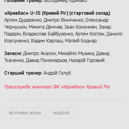
Головний тренер:
Володимир Єфімако.
«Кривбас» U-15 (Кривий Ріг) (стартовий склад):
Артем Дударенко, Дмитро Вінніченко, Олександр
Чернушкін, Микита Денічєв, Іван Кононихін, Захар
Падерін, Владислав Байбузенко, Артем Костюк, Данило
Ковтуненко, Вадим Карлаш, Матвій Боднар.
Запасні:
Дмитро Акаскін, Михайло Музика, Давид
Ткаченко, Давид Пономарьов, Назарій Горовий.
Старший тренер:
Андрій Голуб.
Пресслужба жіночого ФК «Кривбас» Кривий Ріг
ФК КРИВБАС ЖІНКИ
АКАДЕМІЯ