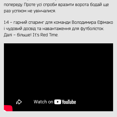
попереду. Проте усі спроби вразити ворота бодай ще
раз успіхом не увінчалися.
1:4 - гарний спаринг для команди Володимира Єфімако
і чудовий досвід та навантаження для футболісток.
Далі - більше! It`s Red Time.