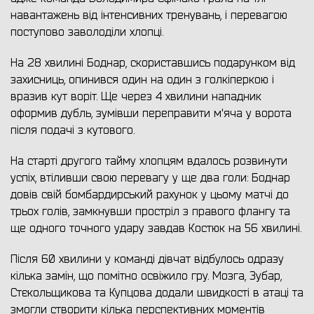
навантажень від інтенсивних тренувань, і перевагою
поступово заволоділи хлопці.
На 28 хвилині Боднар, скориставшись подарунком від
захисниць, опинився один на один з голкіперкою і
вразив кут воріт. Ще через 4 хвилини нападник
оформив дубль, зумівши переправити м'яча у ворота
після подачі з кутового.
На старті другого тайму хлопцям вдалось розвинути
успіх, втіливши свою перевагу у ще два голи: Боднар
довів свій бомбардирський рахунок у цьому матчі до
трьох голів, замкнувши простріл з правого флангу та
ще одного точного удару завдав Костюк на 56 хвилині.
Після 60 хвилини у команді дівчат відбулось одразу
кілька замін, що помітно освіжило гру. Мозга, Зубар,
Стєкольщикова та Купцова додали швидкості в атаці та
змогли створити кілька перспективних моментів