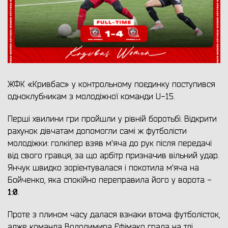
ЖФК «Кривбас» у контрольному поєдинку поступився
одноклубникам з молодіжної команди U-15.
Перші хвилини гри пройшли у рівній боротьбі. Відкрити
рахунок дівчатам допомогли самі ж футболісти
молодіжки: голкіпер взяв м'яча до рук після передачі
від свого гравця, за що арбітр призначив вільний удар.
Янчук швидко зорієнтувалася і покотила м'яча на
Бойченко, яка спокійно переправила його у ворота -
1:0
.
Проте з плином часу далася взнаки втома футболісток,
адже команда Володимира Єфімако грала на тлі