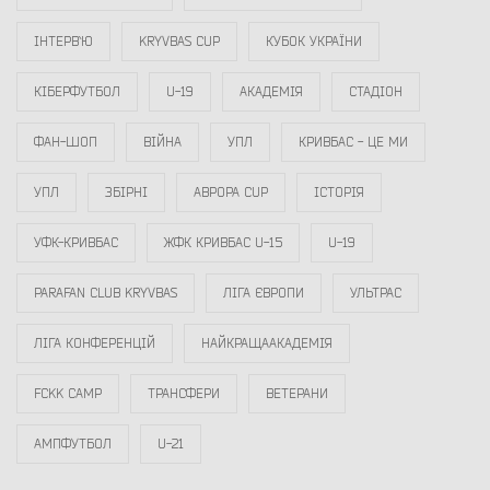
ІНТЕРВ`Ю
KRYVBAS CUP
КУБОК УКРАЇНИ
КІБЕРФУТБОЛ
U-19
АКАДЕМІЯ
СТАДІОН
ФАН-ШОП
ВІЙНА
УПЛ
КРИВБАС - ЦЕ МИ
УПЛ
ЗБІРНІ
АВРОРА CUP
ІСТОРІЯ
УФК-КРИВБАС
ЖФК КРИВБАС U-15
U-19
PARAFAN CLUB KRYVBAS
ЛІГА ЄВРОПИ
УЛЬТРАС
ЛІГА КОНФЕРЕНЦІЙ
НАЙКРАЩААКАДЕМІЯ
FCKK CAMP
ТРАНСФЕРИ
ВЕТЕРАНИ
АМПФУТБОЛ
U-21