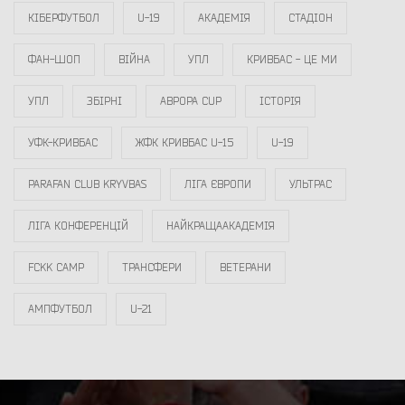
КІБЕРФУТБОЛ
U-19
АКАДЕМІЯ
СТАДІОН
ФАН-ШОП
ВІЙНА
УПЛ
КРИВБАС - ЦЕ МИ
УПЛ
ЗБІРНІ
АВРОРА CUP
ІСТОРІЯ
УФК-КРИВБАС
ЖФК КРИВБАС U-15
U-19
PARAFAN CLUB KRYVBAS
ЛІГА ЄВРОПИ
УЛЬТРАС
ЛІГА КОНФЕРЕНЦІЙ
НАЙКРАЩААКАДЕМІЯ
FCKK CAMP
ТРАНСФЕРИ
ВЕТЕРАНИ
АМПФУТБОЛ
U-21