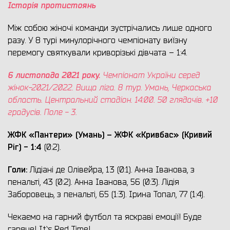
Історія протистоянь
Між собою жіночі команди зустрічались лише одного
разу. У 8 турі минулорічного чемпіонату виїзну
перемогу святкували криворізькі дівчата – 1:4.
6 листопада 2021 року.
Чемпіонат України серед
жінок-2021/2022. Вища ліга. 8 тур. Умань, Черкаська
область. Центральний стадіон. 14:00. 50 глядачів. +10
градусів. Поле - 3.
ЖФК «Пантери» (Умань) – ЖФК «Кривбас» (Кривий
Ріг) - 1:4
(0:2).
Голи:
Лідіані де Олівейра, 13 (0:1). Анна Іванова, з
пенальті, 43 (0:2). Анна Іванова, 56 (0:3). Лідія
Заборовець, з пенальті, 65 (1:3). Ірина Топал, 77 (1:4).
Чекаємо на гарний футбол та яскраві емоції! Буде
гаряче! It`s Red Time!