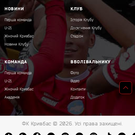
НОВИНИ
КЛУБ
Перша команда
Історія Клубу
U-21
Досягнення Клубу
Жіночий Кривбас
Стадіон
Новини Клубу
КОМАНДА
ВБОЛІВАЛЬНИКУ
Перша команда
Фото
U-21
Відео
Жіночий Кривбас
Контакти
Академія
Додаток
ФК Кривбас © 2026. Усі права захищені.