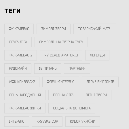
ТЕГИ
ФК КРИВБАС
ЗИМОВІ ЗБОРИ
ТОВАРИСЬКИЙ МАТЧ
ДРУГА ЛІГА
СИМВОЛІЧНА ЗБІРНА ТУРУ
ФК КРИВБАС-2
ЧУ СЕРЕД АМАТОРІВ
ЛЕГЕНДИ
РУДОМАЙН
10 ПИТАНЬ
ПАРТНЕРИ
ЖФК КРИВБАС-2
ФЛЕШ-ІНТЕРВ`Ю
ЛІГА ЧЕМПІОНІВ
ДЕНЬ НАРОДЖЕННЯ
ПЕРША ЛІГА
ЛІТНІ ЗБОРИ
ФК КРИВБАС ЖІНКИ
СОЦІАЛЬНА ДОПОМОГА
ІНТЕРВ`Ю
KRYVBAS CUP
КУБОК УКРАЇНИ