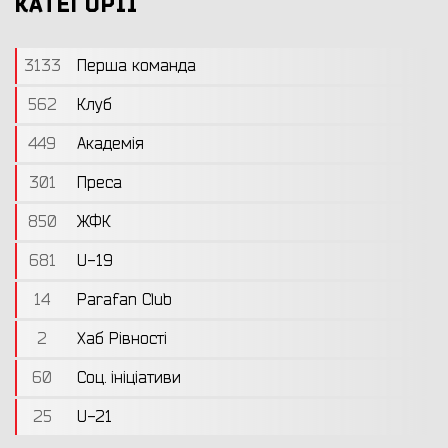
КАТЕГОРІЇ
3133
Перша команда
562
Клуб
449
Академія
301
Преса
850
ЖФК
681
U-19
14
Parafan Club
2
Хаб Рівності
60
Соц. ініціативи
25
U-21