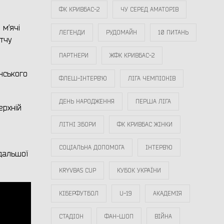
ФК КРИВБАС-2
ЧУ СЕРЕД АМАТОРІВ
 м’ячі
ЛЕГЕНДИ
РУДОМАЙН
10 ПИТАНЬ
атчу
ПАРТНЕРИ
ЖФК КРИВБАС-2
нського
ФЛЕШ-ІНТЕРВ`Ю
ЛІГА ЧЕМПІОНІВ
ДЕНЬ НАРОДЖЕННЯ
ПЕРША ЛІГА
ерхній
ЛІТНІ ЗБОРИ
ФК КРИВБАС ЖІНКИ
СОЦІАЛЬНА ДОПОМОГА
ІНТЕРВ`Ю
одальшої
KRYVBAS CUP
КУБОК УКРАЇНИ
КІБЕРФУТБОЛ
U-19
АКАДЕМІЯ
СТАДІОН
ФАН-ШОП
ВІЙНА