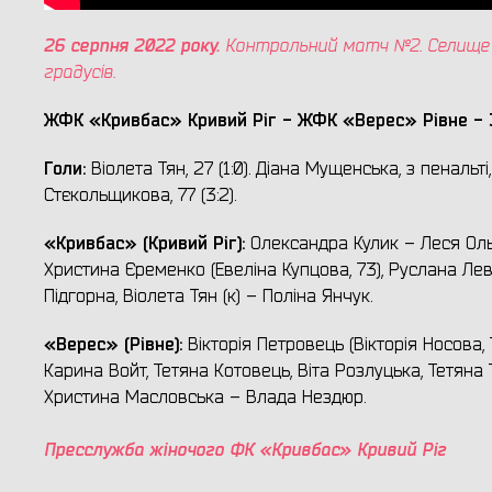
26 серпня 2022 року.
Контрольний матч №2. Селище Ща
градусів.
ЖФК «Кривбас» Кривий Ріг - ЖФК «Верес» Рівне - 
Голи:
Віолета Тян, 27 (1:0). Діана Мущенська, з пенальті, 2
Стєкольщикова, 77 (3:2).
«Кривбас» (Кривий Ріг):
Олександра Кулик – Леся Оль
Христина Єременко (Евеліна Купцова, 73), Руслана Лев
Підгорна, Віолета Тян (к) – Поліна Янчук.
«Верес» (Рівне):
Вікторія Петровець (Вікторія Носова,
Карина Войт, Тетяна Котовець, Віта Розлуцька, Тетяна 
Христина Масловська – Влада Нездюр.
Пресслужба жіночого ФК «Кривбас» Кривий Ріг