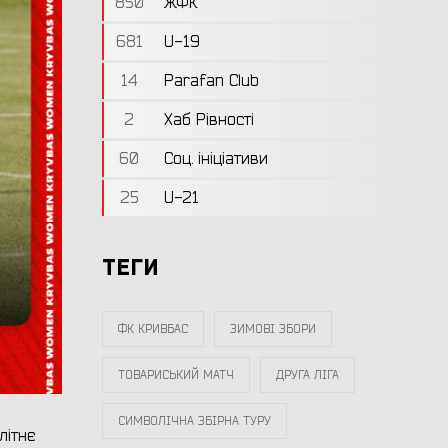
850
ЖФК
681
U-19
14
Parafan Club
2
Хаб Рівності
60
Соц. ініціативи
25
U-21
ТЕГИ
ФК КРИВБАС
ЗИМОВІ ЗБОРИ
ТОВАРИСЬКИЙ МАТЧ
ДРУГА ЛІГА
СИМВОЛІЧНА ЗБІРНА ТУРУ
літнє