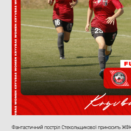
Фантастичний постріл Стєкольщикової приносить ЖФК