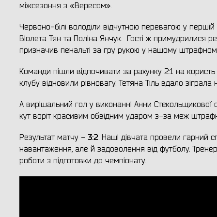
міжсезоння з «Вересом».
Червоно-білі володіли відчутною перевагою у першій п
Віолета Тян та Поліна Янчук. Гості ж примудрилися реа
призначив пенальті за гру рукою у нашому штрафном
Команди пішли відпочивати за рахунку 2:1 на користь
клубу відновили рівновагу. Тетяна Тіль вдало зіграла н
А вирішальний гол у виконанні Анни Стєкольщикової 
кут воріт красивим обвідним ударом з-за меж штраф
3:2
Результат матчу -
. Наші дівчата провели гарний 
навантаження, але й задоволення від футболу. Тренер
роботи з підготовки до чемпіонату.