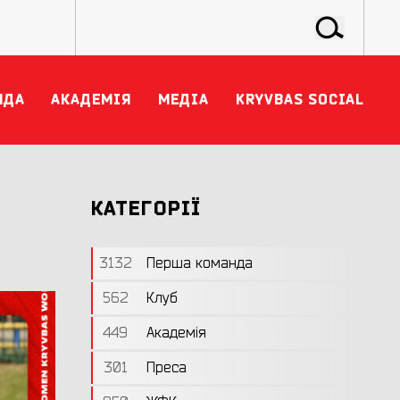
НДА
АКАДЕМІЯ
МЕДІА
KRYVBAS SOCIAL
КАТЕГОРІЇ
3132
Перша команда
562
Клуб
449
Академія
301
Преса