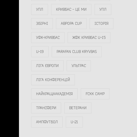
УПЛ
КРИВБАС - ЦЕ МИ
УПЛ
ЗБІРНІ
АВРОРА CUP
ІСТОРІЯ
УФК-КРИВБАС
ЖФК КРИВБАС U-15
U-19
PARAFAN CLUB KRYVBAS
ЛІГА ЄВРОПИ
УЛЬТРАС
ЛІГА КОНФЕРЕНЦІЙ
НАЙКРАЩААКАДЕМІЯ
FCKK CAMP
ТРАНСФЕРИ
ВЕТЕРАНИ
АМПФУТБОЛ
U-21