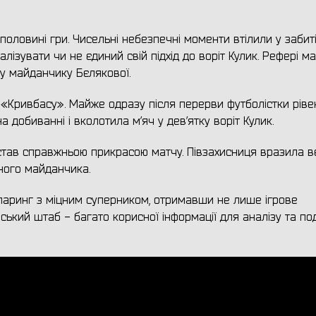
оловині гри. Чисельні небезпечні моменти втілили у забиті
лізувати чи не єдиний свій підхід до воріт Кулик. Рефері м
у майданчику Бєлякової.
 «Кривбасу». Майже одразу після перерви футболістки ріве
а добиванні і вколотила м’яч у дев’ятку воріт Кулик.
став справжньою прикрасою матчу. Півзахисниця вразила в
ного майданчика.
спаринг з міцним суперником, отримавши не лише ігрове
ський штаб - багато корисної інформації для аналізу та п