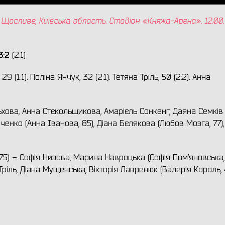
сливе, Київська область. Стадіон «Княжа-Арена». 12:00.
3:2
(2:1)
9 (1:1). Поліна Янчук, 32 (2:1). Тетяна Тріль, 50 (2:2). Анна
хова, Анна Стєкольщикова, Амарієль Сонкенг, Даяна Семків
ченко (Анна Іванова, 85), Діана Бєлякова (Любов Мозга, 77)
 75) – Софія Низова, Марина Навроцька (Софія Пом’яновська, 
Тріль, Діана Мущенська, Вікторія Лавренюк (Валерія Король, 