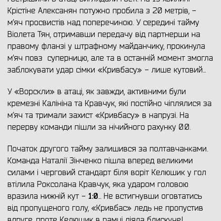
Крістіне Алексанян потужно пробила з 20 метрів, -
м’яч просвистів над поперечиною.
У середині тайму
Віолета Тян, отримавши передачу від партнерши на
правому фланзі у штрафному майданчику, прокинула
м’яч повз
суперницю, але та в останній момент змогла
заблокувати удар сімки «Кривбасу» - лише кутовий...
У «Ворскли» в атаці, як завжди, активними були
кремезні Калініна та Кравчук, які постійно чіплялися за
м’яч та тримали захист «Кривбасу» в напрузі. На
перерву команди пішли за нічийного рахунку 0:0.
Початок другого тайму залишився за полтавчанками.
Команда Наталії Зінченко пішла вперед великими
силами і черговий стандарт біля воріт Келюшик у гол
втілила Роксолана Кравчук, яка ударом головою
1:0
вразила нижній кут -
... Не встигнувши оговтатись
від пропущеного голу, «Кривбас» ледь не пропустив
вдруге, проте Келюшик в рамці діяла блискуче!