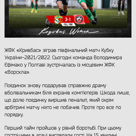
ЖФК «Кривбас» зіграв півфінальний матч Кубку
України-2021/2022. Сьогодні команда Володимира
Єфімако у Полтаві зустрічалась із місцевим ЖФК
«Ворскла».
Поєдинок знову подарував справжню драму
вболівальникам біля екранів комп’ютерів. Шкода лише,
що долю поєдинку вирішив пенальті, який окрім
арбітрині матчу ніхто не побачив. Проте про все по
порядку.
Перший тайм пройшов у рівній боротьбі. При цьому
гострішими в атаці виглядали гості. На 15 хвилині