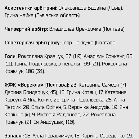
Асистентки арбітрині:
Олександра Вдовіна (Львів),
Ірина Чайка (Львівська область).
Четвертий арбітр:
Владислав Орендочка (Полтава).
Спостерігач арбітражу:
Ігор Покідько (Полтава).
Голи:
Роксолана Кравчук, 60 (1:0). Амарієль Сонкенг, 88
(1:1). Ірина Подольська, з пенальті, 99 (2:1). Роксолана
Кравчук, 106 (3:1).
ЖФК «Ворскла» (Полтава):
23. Катерина Самсон (71.
Дарина Бондарчук, 45), 16. Ірина Котяш, 17. Катерина
Корсун, 4. Яна Котик, 29. Ірина Подольська, 25. Анна
Петрик, 20. Ольга Осіпян, 5. Вероніка Андрухів, 10. Яна
Калініна (к), 9. Вікторія Радіонова, 22. Роксолана
Кравчук (21. Ія Андрущак, 110).
Запасні:
18. Алла Герасимчук, 15. Карина Середенко, 19.