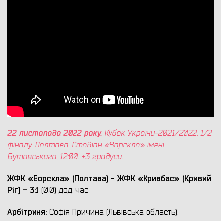
22 листопада 2022 року.
Кубок України-2021/2022. 1/2
фіналу. Полтава. Стадіон «Ворскла» імені
Бутовського. 12:00. +3 градуси.
ЖФК «Ворскла» (Полтава) - ЖФК «Кривбас» (Кривий
Ріг) - 3:1
(0:0) дод. час
Арбітриня:
Софія Причина (Львівська область).