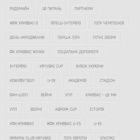
РУДОМАЙН
10 ПИТАНЬ
ПАРТНЕРИ
ЖФК КРИВБАС-2
ФЛЕШ-ІНТЕРВ`Ю
ЛІГА ЧЕМПІОНІВ
ДЕНЬ НАРОДЖЕННЯ
ПЕРША ЛІГА
ЛІТНІ ЗБОРИ
ФК КРИВБАС ЖІНКИ
СОЦІАЛЬНА ДОПОМОГА
ІНТЕРВ`Ю
KRYVBAS CUP
КУБОК УКРАЇНИ
КІБЕРФУТБОЛ
U-19
АКАДЕМІЯ
СТАДІОН
ФАН-ШОП
ВІЙНА
УПЛ
КРИВБАС - ЦЕ МИ
УПЛ
ЗБІРНІ
АВРОРА CUP
ІСТОРІЯ
УФК-КРИВБАС
ЖФК КРИВБАС U-15
U-19
PARAFAN CLUB KRYVBAS
ЛІГА ЄВРОПИ
УЛЬТРАС