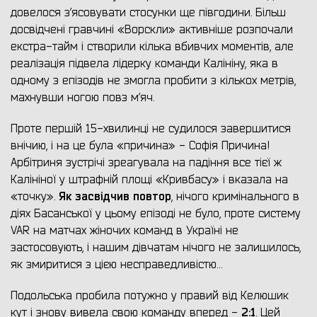
довелося з’ясовувати стосунки ще півгодини. Більш
досвідчені гравчині «Ворскли» активніше розпочали
екстра-тайм і створили кілька вбивчих моментів, але
реалізація підвела лідерку команди Калініну, яка в
одному з епізодів не змогла пробити з кількох метрів,
махнувши ногою повз м’яч.
Проте першій 15-хвилинці не судилося завершитися
внічию, і на це була «причина» - Софія Причина!
Арбітриня зустрічі зреагувала на падіння все тієї ж
Калініної у штрафній площі «Кривбасу» і вказала на
Як засвідчив повтор
«точку».
, нічого кримінального в
діях Басанської у цьому епізоді не було, проте систему
VAR на матчах жіночих команд в Україні не
застосовують, і нашим дівчатам нічого не залишилось,
як змиритися з цією несправедливістю…
Подольська пробила потужно у правий від Келюшик
2:1
кут і знову вивела свою команду вперед -
. Цей