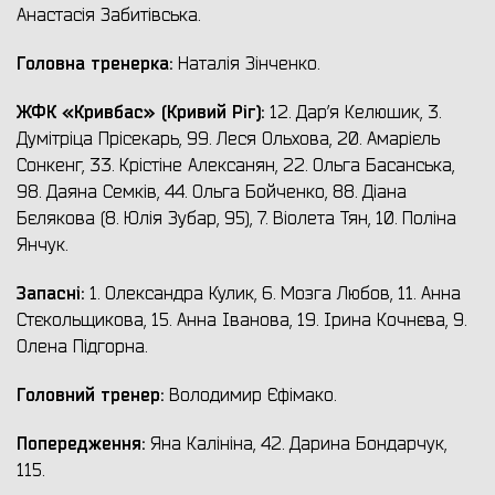
Анастасія Забитівська.
Головна тренерка:
Наталія Зінченко.
ЖФК «Кривбас» (Кривий Ріг):
12. Дар’я Келюшик, 3.
Думітріца Прісекарь, 99. Леся Ольхова, 20. Амарієль
Сонкенг, 33. Крістіне Алексанян, 22. Ольга Басанська,
98. Даяна Семків, 44. Ольга Бойченко, 88. Діана
Бєлякова (8. Юлія Зубар, 95), 7. Віолета Тян, 10. Поліна
Янчук.
Запасні:
1. Олександра Кулик, 6. Мозга Любов, 11. Анна
Стєкольщикова, 15. Анна Іванова, 19. Ірина Кочнєва, 9.
Олена Підгорна.
Головний тренер:
Володимир Єфімако.
Попередження:
Яна Калініна, 42. Дарина Бондарчук,
115.