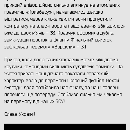
прикрий епізод дійсно сильно вплинув на втомлених
гравчинь «Кривбасу» і, намагаючись швидко
відігратися, через кілька хвилин вони пропустили
контратаку на власні ворота і відставання збільшилося
3:1
вже до двох м’ячів -
. Кравчук оформила дубль,
замкнувши простріл з флангу. Фінальний свисток
зафіксував перемогу «Ворскли» - 3:1.
Прикро, коли долю таких яскравих матчів між двома
крутими командами вирішують суддівські помилки… Та
життя триває! Наші дівчата показали справжній
характер, волю до перемоги і класний футбол. Нехай
сьогодні доля позбавила нас фіналу, та наші головні
перемоги ще попереду! Особливо сильно ми чекаємо
на перемогу від наших ЗСУ!
Слава Україні!