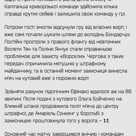
Капітанша криворізької команди здійснила кілька
справді крутих сейвів і залишила свою команду у грі.
Потрохи гості змогли відсунули гру від власних воріт, і
вже самі почали шукати шляхи до володінь Бондарчук.
Постійні простріли з правого флангу від невтомних
Віолети Тян та Поліни Янчук стали справжньою
проблемою для захисту «Ворскли». Чергова з таких
передач спричинила метушню у штрафному
майданчику, та в останній момент захисниця винесла
м’яч на кутовий вже з порожніх воріт.
Зрівняти рахунок підопічним Єфімако вдалося аж на 88
хвилині. Після подачі з кутового Ольга Бойченко на
ближній штанзі продовжила політ м’яча до центру
штрафної, де Амарієль Сонкенг у боротьбі з
1:1
захисницею проштовхнула того у ворота –
.
Основний час матчу завершився внічию і командам