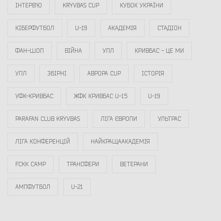
ІНТЕРВ`Ю
KRYVBAS CUP
КУБОК УКРАЇНИ
КІБЕРФУТБОЛ
U-19
АКАДЕМІЯ
СТАДІОН
ФАН-ШОП
ВІЙНА
УПЛ
КРИВБАС - ЦЕ МИ
УПЛ
ЗБІРНІ
АВРОРА CUP
ІСТОРІЯ
УФК-КРИВБАС
ЖФК КРИВБАС U-15
U-19
PARAFAN CLUB KRYVBAS
ЛІГА ЄВРОПИ
УЛЬТРАС
ЛІГА КОНФЕРЕНЦІЙ
НАЙКРАЩААКАДЕМІЯ
FCKK CAMP
ТРАНСФЕРИ
ВЕТЕРАНИ
АМПФУТБОЛ
U-21