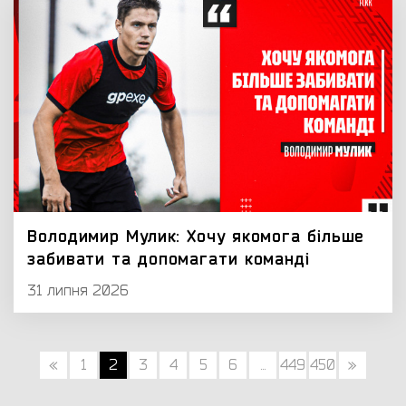
Володимир Мулик: Хочу якомога більше
забивати та допомагати команді
31 липня 2026
«
1
2
3
4
5
6
...
449
450
»