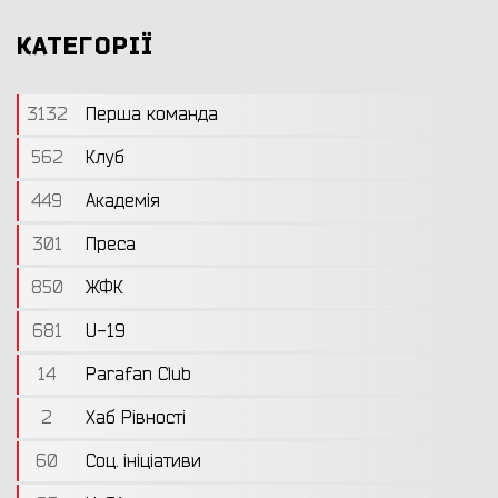
КАТЕГОРІЇ
3132
Перша команда
562
Клуб
449
Академія
301
Преса
850
ЖФК
681
U-19
14
Parafan Club
2
Хаб Рівності
60
Соц. ініціативи