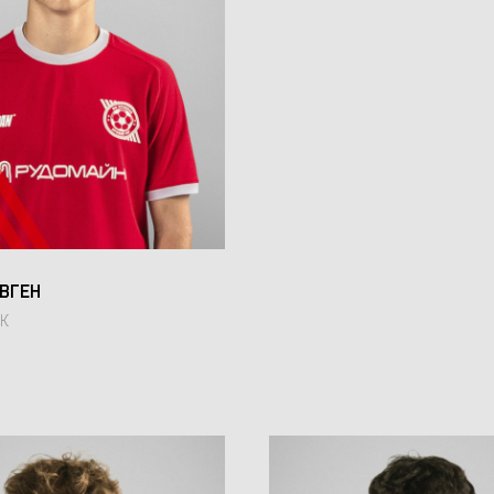
ЄВГЕН
К