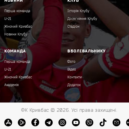
НОВИНИ
КЛУБ
Перша команда
Історія Клубу
U-21
Досягнення Клубу
Жіночий Кривбас
Стадіон
Новини Клубу
КОМАНДА
ВБОЛІВАЛЬНИКУ
Перша команда
Фото
U-21
Відео
Жіночий Кривбас
Контакти
Академія
Додаток
ФК Кривбас © 2026. Усі права захищені.