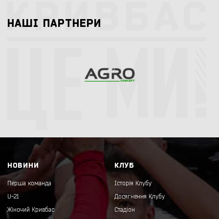
НАШI ПАРТНЕРИ
НОВИНИ
КЛУБ
Перша команда
Історія Клубу
U-21
Досягнення Клубу
Жіночий Кривбас
Стадіон