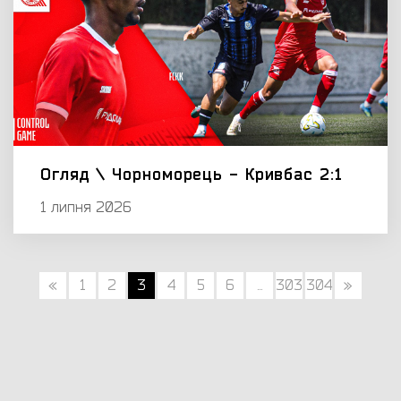
Огляд \ Чорноморець - Кривбас 2:1
1 липня 2026
«
1
2
3
4
5
6
...
303
304
»