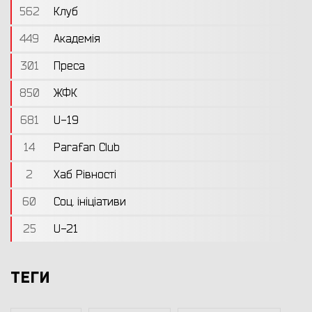
562
Клуб
449
Академія
301
Преса
850
ЖФК
681
U-19
14
Parafan Club
2
Хаб Рівності
60
Соц. ініціативи
25
U-21
ТЕГИ