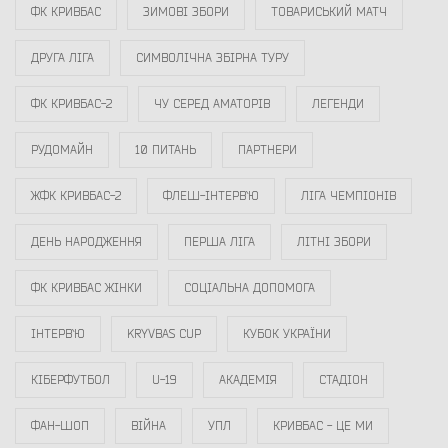
ФК КРИВБАС
ЗИМОВІ ЗБОРИ
ТОВАРИСЬКИЙ МАТЧ
ДРУГА ЛІГА
СИМВОЛІЧНА ЗБІРНА ТУРУ
ФК КРИВБАС-2
ЧУ СЕРЕД АМАТОРІВ
ЛЕГЕНДИ
РУДОМАЙН
10 ПИТАНЬ
ПАРТНЕРИ
ЖФК КРИВБАС-2
ФЛЕШ-ІНТЕРВ`Ю
ЛІГА ЧЕМПІОНІВ
ДЕНЬ НАРОДЖЕННЯ
ПЕРША ЛІГА
ЛІТНІ ЗБОРИ
ФК КРИВБАС ЖІНКИ
СОЦІАЛЬНА ДОПОМОГА
ІНТЕРВ`Ю
KRYVBAS CUP
КУБОК УКРАЇНИ
КІБЕРФУТБОЛ
U-19
АКАДЕМІЯ
СТАДІОН
ФАН-ШОП
ВІЙНА
УПЛ
КРИВБАС - ЦЕ МИ