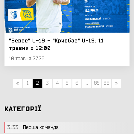
"Верес" U-19 - "Кривбас" U-19: 11
травня о 12:00
10 травня 2026
«
1
2
3
4
5
6
...
85
86
»
КАТЕГОРІЇ
3133
Перша команда