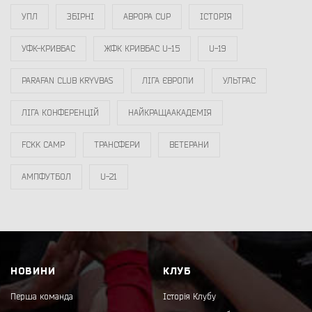
УПЛ
ЗБІРНІ
АВРОРА CUP
ІСТОРІЯ
УФК-КРИВБАС
ЖФК КРИВБАС U-15
U-19
PARAFAN CLUB KRYVBAS
ЛІГА ЄВРОПИ
УЛЬТРАС
ЛІГА КОНФЕРЕНЦІЙ
НАЙКРАЩААКАДЕМІЯ
FCKK CAMP
ТРАНСФЕРИ
ВЕТЕРАНИ
АМПФУТБОЛ
U-21
НОВИНИ
КЛУБ
Перша команда
Історія Клубу