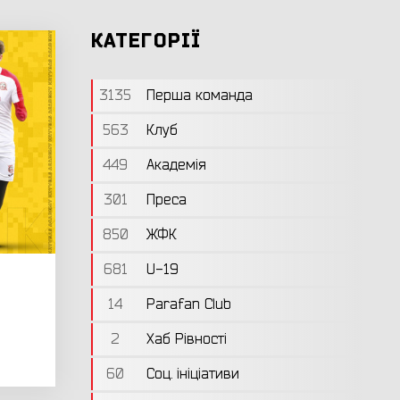
КАТЕГОРІЇ
3135
Перша команда
563
Клуб
449
Академія
301
Преса
850
ЖФК
681
U-19
14
Parafan Club
2
Хаб Рівності
60
Соц. ініціативи