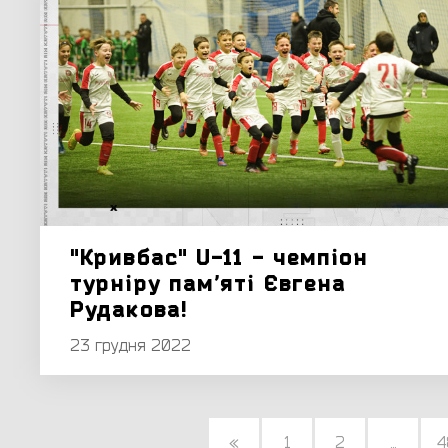
"Кривбас" U-11 - чемпіон
турніру памʼяті Євгена
Рудакова!
23 грудня 2022
«
1
2
...
4