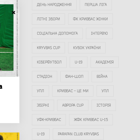
ДЕНЬ НАРОДЖЕННЯ
ПЕРША ЛІГА
ЛІТНІ ЗБОРИ
ФК КРИВБАС ЖІНКИ
СОЦІАЛЬНА ДОПОМОГА
ІНТЕРВ`Ю
KRYVBAS CUP
КУБОК УКРАЇНИ
КІБЕРФУТБОЛ
U-19
АКАДЕМІЯ
СТАДІОН
ФАН-ШОП
ВІЙНА
а
УПЛ
КРИВБАС - ЦЕ МИ
УПЛ
ЗБІРНІ
АВРОРА CUP
ІСТОРІЯ
УФК-КРИВБАС
ЖФК КРИВБАС U-15
U-19
PARAFAN CLUB KRYVBAS