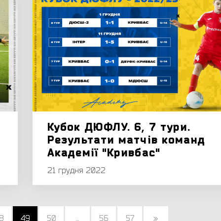
Кубок ДЮФЛУ. 6, 7 тури.
Результати матчів команд
Академії "Кривбас"
21 грудня 2022
8
49
50
...
56
57
»