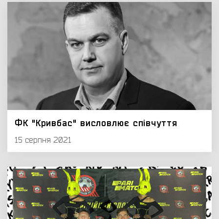
ФК "Кривбас" висловлює співчуття
15 серпня 2021