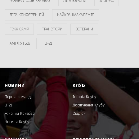
PARAFAN CLUB KRYVBAS
ЛІГА ЄВРОПИ
УЛЬТРАС
ЛІГА КОНФЕРЕНЦІЙ
НАЙКРАЩААКАДЕМІЯ
FCKK CAMP
ТРАНСФЕРИ
ВЕТЕРАНИ
АМПФУТБОЛ
U-21
НОВИНИ
КЛУБ
Перша команда
Історія Клубу
U-21
Досягнення Клубу
Жіночий Кривбас
Стадіон
Новини Клубу