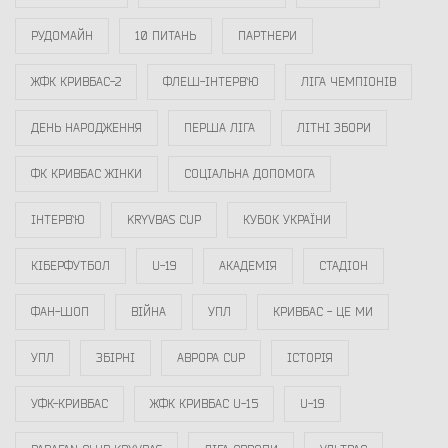
РУДОМАЙН
10 ПИТАНЬ
ПАРТНЕРИ
ЖФК КРИВБАС-2
ФЛЕШ-ІНТЕРВ`Ю
ЛІГА ЧЕМПІОНІВ
ДЕНЬ НАРОДЖЕННЯ
ПЕРША ЛІГА
ЛІТНІ ЗБОРИ
ФК КРИВБАС ЖІНКИ
СОЦІАЛЬНА ДОПОМОГА
ІНТЕРВ`Ю
KRYVBAS CUP
КУБОК УКРАЇНИ
КІБЕРФУТБОЛ
U-19
АКАДЕМІЯ
СТАДІОН
ФАН-ШОП
ВІЙНА
УПЛ
КРИВБАС - ЦЕ МИ
УПЛ
ЗБІРНІ
АВРОРА CUP
ІСТОРІЯ
УФК-КРИВБАС
ЖФК КРИВБАС U-15
U-19