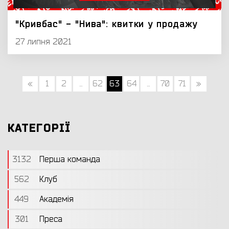
"Кривбас" - "Нива": квитки у продажу
27 липня 2021
«
1
2
...
62
63
64
...
70
71
»
КАТЕГОРІЇ
3132
Перша команда
562
Клуб
449
Академія
301
Преса