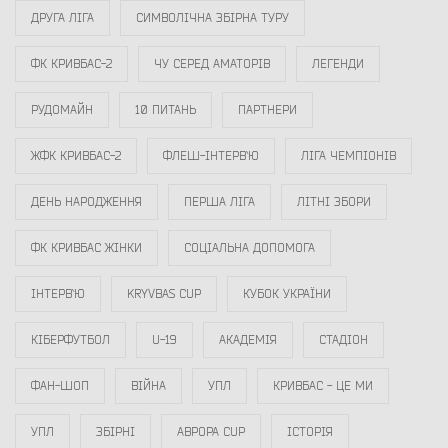
ДРУГА ЛІГА
СИМВОЛІЧНА ЗБІРНА ТУРУ
ФК КРИВБАС-2
ЧУ СЕРЕД АМАТОРІВ
ЛЕГЕНДИ
РУДОМАЙН
10 ПИТАНЬ
ПАРТНЕРИ
ЖФК КРИВБАС-2
ФЛЕШ-ІНТЕРВ`Ю
ЛІГА ЧЕМПІОНІВ
ДЕНЬ НАРОДЖЕННЯ
ПЕРША ЛІГА
ЛІТНІ ЗБОРИ
ФК КРИВБАС ЖІНКИ
СОЦІАЛЬНА ДОПОМОГА
ІНТЕРВ`Ю
KRYVBAS CUP
КУБОК УКРАЇНИ
КІБЕРФУТБОЛ
U-19
АКАДЕМІЯ
СТАДІОН
ФАН-ШОП
ВІЙНА
УПЛ
КРИВБАС - ЦЕ МИ
УПЛ
ЗБІРНІ
АВРОРА CUP
ІСТОРІЯ