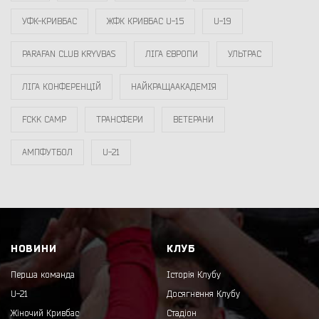
УФК-КРИВБАС
ЖФК КРИВБАС U-15
U-19
PARAFAN CLUB KRYVBAS
ЛІГА ЄВРОПИ
УЛЬТРАС
ЛІГА КОНФЕРЕНЦІЙ
НАЙКРАЩААКАДЕМІЯ
FCKK CAMP
ТРАНСФЕРИ
ВЕТЕРАНИ
АМПФУТБОЛ
U-21
НОВИНИ
КЛУБ
Перша команда
Історія Клубу
U-21
Досягнення Клубу
Жіночий Кривбас
Стадіон