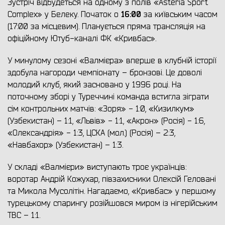
Зустріч відбудеться на одному з полів «Asteria Sport
16:00
Complex» у Белеку. Початок о
за київським часом
(17:00 за місцевим). Планується пряма трансляція на
офіційному Ютуб-каналі ФК «Кривбас».
У минулому сезоні «Валмієра» вперше в клубній історії
здобула нагороди чемпіонату – бронзові. Це доволі
молодий клуб, який засновано у 1996 році. На
поточному зборі у Туреччині команда встигла зіграти
сім контрольних матчів: «Зоря» - 1:0, «Кизилкум»
(Узбекистан) – 1:1, «Львів» - 1:1, «Акрон» (Росія) - 1:6,
«Олександрія» - 1:3, ЦСКА (мол.) (Росія) – 2:3,
«Навбахор» (Узбекистан) – 1:3.
У складі «Валмієри» виступають троє українців:
воротар Андрій Кожухар, півзахисники Олексій Геловані
та Микола Мусолітін. Нагадаємо, «Кривбас» у першому
турецькому спарингу розійшовся миром із нігерійським
TBC – 1:1.