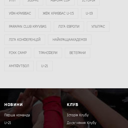
УПЛ
ЗБІРНІ
АВРОРА CUP
ІСТОРІЯ
УФК-КРИВБАС
ЖФК КРИВБАС U-15
U-19
PARAFAN CLUB KRYVBAS
ЛІГА ЄВРОПИ
УЛЬТРАС
ЛІГА КОНФЕРЕНЦІЙ
НАЙКРАЩААКАДЕМІЯ
FCKK CAMP
ТРАНСФЕРИ
ВЕТЕРАНИ
АМПФУТБОЛ
U-21
НОВИНИ
КЛУБ
Перша команда
Історія Клубу
U-21
Досягнення Клубу