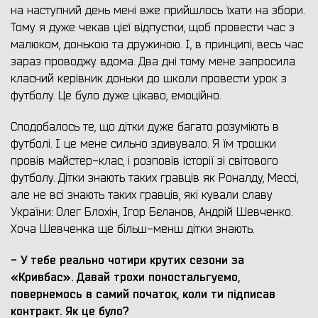
на наступний день мені вже прийшлось їхати на збори.
Тому я дуже чекав цієї відпустки, щоб провести час з
малюком, донькою та дружиною. І, в принципі, весь час
зараз проводжу вдома. Два дні тому мене запросила
класний керівник доньки до школи провести урок з
футболу. Це було дуже цікаво, емоційно.
Сподобалось те, що дітки дуже багато розуміють в
футболі. І це мене сильно здивувало. Я їм трошки
провів майстер-клас, і розповів історії зі світового
футболу. Дітки знають таких гравців як Роналду, Мессі,
але не всі знають таких гравців, які кували славу
України: Олег Блохін, Ігор Бєланов, Андрій Шевченко.
Хоча Шевченка ще більш-менш дітки знають.
- У тебе реально чотири крутих сезони за
«Кривбас». Давай трохи поностальгуємо,
повернемось в самий початок, коли ти підписав
контракт. Як це було?