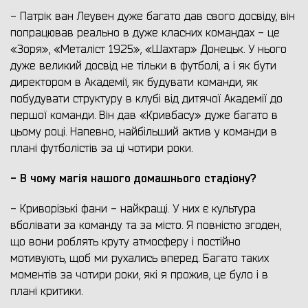
- Патрік ван Леувен дуже багато дав свого досвіду, він
попрацював реально в дуже класних командах - це
«Зоря», «Металіст 1925», «Шахтар» Донецьк. У нього
дуже великий досвід не тільки в футболі, а і як бути
директором в Академії, як будувати команди, як
побудувати структуру в клубі від дитячої Академії до
першої команди. Він дав «Кривбасу» дуже багато в
цьому році. Напевно, найбільший актив у команди в
плані футболістів за ці чотири роки.
- В чому магія нашого домашнього стадіону?
- Криворізькі фани - найкращі. У них є культура
вболівати за команду та за місто. Я повністю згоден,
що вони роблять круту атмосферу і постійно
мотивують, щоб ми рухались вперед. Багато таких
моментів за чотири роки, які я прожив, це було і в
плані критики.