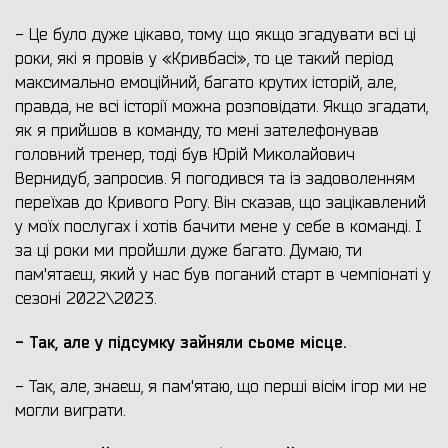
- Це було дуже цікаво, тому що якщо згадувати всі ці
роки, які я провів у «Кривбасі», то це такий період
максимально емоційний, багато крутих історій, але,
правда, не всі історії можна розповідати. Якщо згадати,
як я прийшов в команду, то мені зателефонував
головний тренер, тоді був Юрій Миколайович
Вернидуб, запросив. Я погодився та із задоволенням
переїхав до Кривого Рогу. Він сказав, що зацікавлений
у моїх послугах і хотів бачити мене у себе в команді. І
за ці роки ми пройшли дуже багато. Думаю, ти
пам'ятаєш, який у нас був поганий старт в чемпіонаті у
сезоні 2022\2023.
- Так, але у підсумку зайняли сьоме місце.
- Так, але, знаєш, я пам'ятаю, що перші вісім ігор ми не
могли виграти.