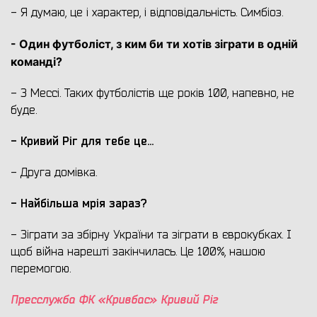
- Я думаю, це і характер, і відповідальність. Симбіоз.
- Один футболіст, з ким би ти хотів зіграти в одній
команді?
- З Мессі. Таких футболістів ще років 100, напевно, не
буде.
- Кривий Ріг для тебе це...
- Друга домівка.
- Найбільша мрія зараз?
- Зіграти за збірну України та зіграти в єврокубках. І
щоб війна нарешті закінчилась. Це 100%, нашою
перемогою.
Пресслужба ФК «Кривбас» Кривий Ріг