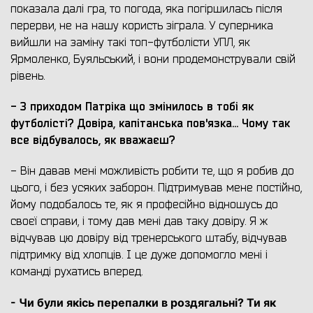
показала далі гра, то погода, яка погіршилась після
перерви, не на нашу користь зіграла. У суперника
вийшли на заміну такі топ-футболісти УПЛ, як
Ярмоленко, Буяльський, і вони продемонстрували свій
рівень.
- З приходом Патріка що змінилось в тобі як
футболісті? Довіра, капітанська пов'язка... Чому так
все відбувалось, як вважаєш?
- Він давав мені можливість робити те, що я робив до
цього, і без усяких заборон. Підтримував мене постійно,
йому подобалось те, як я професійно відношусь до
своєї справи, і тому дав мені дав таку довіру. Я ж
відчував цю довіру від тренерського штабу, відчував
підтримку від хлопців. І це дуже допомогло мені і
команді рухатись вперед.
- Чи були якісь перепалки в роздягальні? Ти як