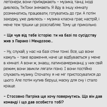
легіонери, вони приїжджають - музика, танці, іноді
дивлюсь, ТікТоки знімають. Я йду в іншу кімнату
розминатись, працювати, готуватись до гри. А потім
заходжу, уже дивлюсь - музика класна грає, настрій, і
мене теж трішки це розслабляє. Тому це прикольно.
- Ще чув від тебе історію: ти на базі по сусідству
жив з Парако і Мендозою...
- Ну, слухай, у нас на базі стіни тонкі. Все, що вони
кажуть - таке враження, наче це відбувається у мене
в кімнаті. А вони ж, знаєш, латиноамериканці, у них свій
режим, вони звикли лягати пізно. І вони постійно
слухають музику. Спочатку я не міг пристосуватися до
цього. Але потім купив беруші, маску для сну і стало
краще.
- Стосовно Патріка ще хочу повернутись. Що він дав
команді і що дав особисто тобі?