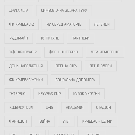
ДРУГА ЛІГА
СИМВОЛІЧНА ЗБІРНА ТУРУ
ФК КРИВБАС-2
ЧУ СЕРЕД АМАТОРІВ
ЛЕГЕНДИ
РУДОМАЙН
10 ПИТАНЬ
ПАРТНЕРИ
ЖФК КРИВБАС-2
ФЛЕШ-ІНТЕРВ`Ю
ЛІГА ЧЕМПІОНІВ
ДЕНЬ НАРОДЖЕННЯ
ПЕРША ЛІГА
ЛІТНІ ЗБОРИ
ФК КРИВБАС ЖІНКИ
СОЦІАЛЬНА ДОПОМОГА
ІНТЕРВ`Ю
KRYVBAS CUP
КУБОК УКРАЇНИ
КІБЕРФУТБОЛ
U-19
АКАДЕМІЯ
СТАДІОН
ФАН-ШОП
ВІЙНА
УПЛ
КРИВБАС - ЦЕ МИ