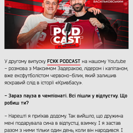
FCKK PODCAST
У другому випуску
на нашому Youtube
- розмова з Максимом Задеракою, лідером і капітаном,
вже ексфутболістом червоно-білих, який залишив
яскравий слід в історії «Кривбасу».
- Зараз пауза в чемпіонаті. Всі пішли у відпустку. Що
робиш ти?
- Нарешті я приїхав додому. Так вийшло, що дружина
мені подарувала сина в відпустці, взимку. І я застав
разом з ними тільки один день, коли він народився. І