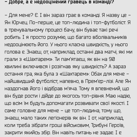
- Добре, а є недооцінений гравець в команді?
- Для мене? Є. І він зараз грає в команді. Я назву це -
Ян Юрчец. По-перше, це топ-людина і топ-футболіст. Я
в тренувальному процесі бачу, він буває такі речі
робить. І я просто розумію, що багато вболівальників
недооцінюють його. У нього класна швидкість, у нього
голова є. Знаєш, от, наприклад, останні два матчі, які ми
грали з «Шахтарем». Ти пам'ятаєш, як він на 90
хвилині включився і розігнав яку швидкість? А зараз
остання гра, яка була з «Шахтарем»: Обах для мене -
найшвидший футболіст, напевно, в Прем'єр-лізі. Але Ян
наздогнав його і відібрав м'яча. Тому я впевнений, що
він буде рости і дійде до якогось топ-рівня. Маю надію,
що всім їм будуть допомагати розвивати свої якості. І
саме головне для мене - це топ-людина, тому що,
знаєш, мало таких легіонерів як він. І от, наприклад,
коли треба зібрати гроші військовим, Трибуні Героїв,
закрити якийсь збір. Він навіть питань не задає. І є