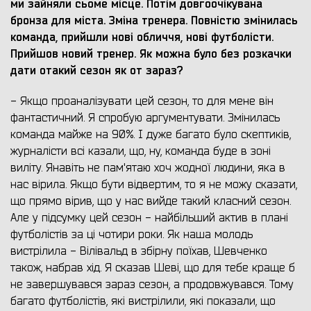
ми зайняли сьоме місце. Потім довгоочікувана
бронза для міста. Зміна тренера. Повністю змінилась
команда, прийшли нові обличчя, нові футболісти.
Прийшов новий тренер. Як можна було без розкачки
дати отакий сезон як от зараз?
- Якщо проаналізувати цей сезон, то для мене він
фантастичний. Я спробую аргументувати. Змінилась
команда майже на 90%. І дуже багато було скептиків,
журналісти всі казали, що, ну, команда буде в зоні
виліту. Янавіть не пам'ятаю хоч жодної людини, яка в
нас вірила. Якщо бути відвертим, то я не можу сказати,
що прямо вірив, що у нас вийде такий класний сезон.
Але у підсумку цей сезон - найбільший актив в плані
футболістів за ці чотири роки. Як наша молодь
вистрілила - Вілівальд в збірну поїхав, Шевченко
також, набрав хід. Я сказав Шеві, що для тебе краще б
не завершувався зараз сезон, а продовжувався. Тому
багато футболістів, які вистрілили, які показали, що