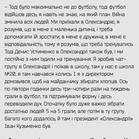
- Тоді було максимально не до футболу, тоді футбол
відійшов десь, я навіть не знаю, на який план. Війна
змінила всіх людей. Ми приїхали в Олександрію, я
розумів, що в мене є маленька дитина, і треба
допомагати їй зростати, в мене є дружина, в мене є
відповідальність, тому я розумів, що треба тренуватись.
Тоді Денис Устименко в Олександрії також був, і ми
постійно з ним їздили на тренування. Я зробив чат-
групу в Олександрії і поїхав в школу, там у нас є школа
№20, я там навчався колись. І я з директором
домовився, щоб на майданчику збирати хлопців. Ось
по півтори годинки десь три-чотири рази на тиждень
грали в футбол, та підтримували форму і десь
переводили дух. Спочатку було дуже важко зібрати
достатньо людей: 5 на 5 грали, але потім в ту групу
багато кого додалось, й там і президент «Олександрії»
Іван Кузьменко був.