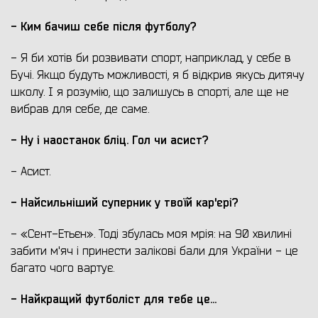
- Ким бачиш себе після футболу?
- Я би хотів би розвивати спорт, наприклад, у себе в
Бучі. Якщо будуть можливості, я б відкрив якусь дитячу
школу. І я розумію, що залишусь в спорті, але ще не
вибрав для себе, де саме.
- Ну і наостанок бліц. Гол чи асист?
- Асист.
- Найсильніший суперник у твоїй кар'єрі?
- «Сент-Етьєн». Тоді збулась моя мрія: на 90 хвилині
забити м'яч і принести залікові бали для України - це
багато чого вартує.
- Найкращий футболіст для тебе це...