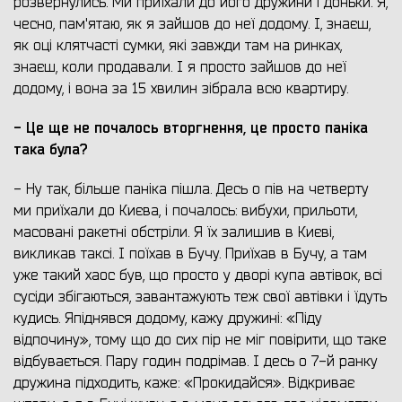
розвернулись. Ми приїхали до його дружини і доньки. Я,
чесно, пам'ятаю, як я зайшов до неї додому. І, знаєш,
як оці клятчасті сумки, які завжди там на ринках,
знаєш, коли продавали. І я просто зайшов до неї
додому, і вона за 15 хвилин зібрала всю квартиру.
- Це ще не почалось вторгнення, це просто паніка
така була?
- Ну так, більше паніка пішла. Десь о пів на четверту
ми приїхали до Києва, і почалось: вибухи, прильоти,
масовані ракетні обстріли. Я їх залишив в Києві,
викликав таксі. І поїхав в Бучу. Приїхав в Бучу, а там
уже такий хаос був, що просто у дворі купа автівок, всі
сусіди збігаються, завантажують теж свої автівки і їдуть
кудись. Япіднявся додому, кажу дружині: «Піду
відпочину», тому що до сих пір не міг повірити, що таке
відбувається. Пару годин подрімав. І десь о 7-й ранку
дружина підходить, каже: «Прокидайся». Відкриває