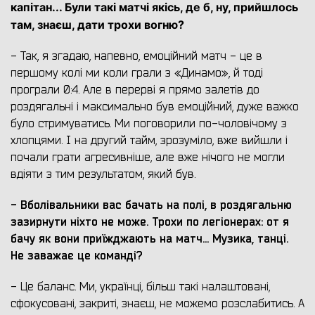
капітан... Були такі матчі якісь, де б, ну, прийшлось
там, знаєш, дати трохи вогню?
- Так, я згадаю, напевно, емоційний матч - це в
першому колі ми коли грали з «Динамо», й тоді
програли 0:4. Але в перерві я прямо залетів до
роздягальні і максимально був емоційний, дуже важко
було стримуватись. Ми поговорили по-чоловічому з
хлопцями. І на другий тайм, зрозуміло, вже вийшли і
почали грати агресивніше, але вже нічого не могли
вдіяти з тим результатом, який був.
- Вболівальники вас бачать на полі, в роздягальню
зазирнути ніхто не може. Трохи по легіонерах: от я
бачу як вони приїжджають на матч... Музика, танці.
Не заважає це команді?
- Це баланс. Ми, українці, більш такі налаштовані,
сфокусовані, закриті, знаєш, не можемо розслабитись. А