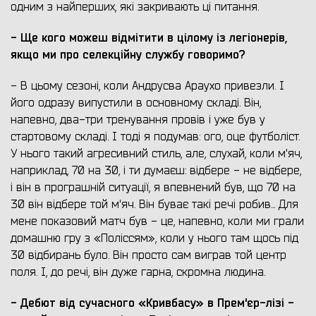
одним з найперших, які закривають ці питання.
- Ще кого можеш відмітити в цілому із легіонерів,
якщо ми про селекційну службу говоримо?
- В цьому сезоні, коли Андрусва Араухо привезли. І
його одразу випустили в основному складі. Він,
напевно, два-три тренування провів і уже був у
стартовому складі. І тоді я подумав: ого, оце футболіст.
У нього такий агресивний стиль, але, слухай, коли м'яч,
наприклад, 70 на 30, і ти думаєш: відбере - не відбере,
і він в програшній ситуації, я впевнений був, що 70 на
30 він відбере той м'яч. Він буває такі речі робив... Для
мене показовий матч був - це, напевно, коли ми грали
домашню гру з «Поліссям», коли у нього там щось під
30 відбирань було. Він просто сам виграв той центр
поля. І, до речі, він дуже гарна, скромна людина.
- Дебют від сучасного «Кривбасу» в Прем'єр-лізі -