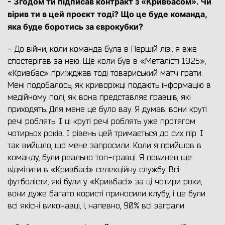
- Згодом ти підписав контракт з «Кривбасом». Чи
вірив ти в цей проєкт тоді? Що це буде команда,
яка буде боротись за єврокубки?
- До війни, коли команда була в Першій лізі, я вже
спостерігав за нею. Ще коли був в «Металісті 1925»,
«Кривбас» приїжджав тоді товариський матч грати.
Мені подобалось, як криворіжці подають інформацію в
медійному полі, як вона представляє гравців, які
приходять. Для мене це було вау. Я думав: вони круті
речі роблять. І ці круті речі роблять уже протягом
чотирьох років. І рівень цей тримається до сих пір. І
так вийшло, що мене запросили. Коли я прийшов в
команду, були реально топ-гравці. Я повинен ще
відмітити в «Кривбасі» селекційну службу. Всі
футболісти, які були у «Кривбасі» за ці чотири роки,
вони дуже багато користі приносили клубу, і це були
всі якісні виконавці, і, напевно, 90% всі заграли.