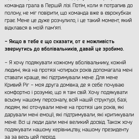
команда грала в Першій лізі. Потім, коли я потрапив до
полону, не міг повірити, що команда вже в єврокубках
грає. Мене це дуже розчулило, і це такий момент, який
відклався в моїй пам'яті.
- Якщо в тебе є що сказати, от є можливість
звернутись до вболівальників, давай це зробимо.
- Я хочу подякувати кожному вболівальнику, кожній
людині, яка на протязі чотирьох років допомагала мені
ставати краще, які підтримували мене. Для мене
Кривий Ріг - моя друга домівка, де я себе почуваю
комфортно і розумію, що я там свій. Хочу подякувати
всьому нашому персоналу, всій нашій структурі, базі,
людям, які оточували мене на протязі цих років, які
дарували мені емоції, які підтримували, які критикували
мене. Всі ці люди дали мені великий досвід. Також хочу
подякувати нашому керівництву, нашому президенту
за за весь цей період.