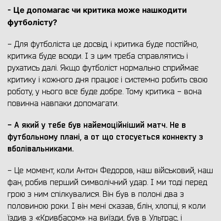
- Це допомагає чи критика може нашкодити
футболісту?
- Для футболіста це досвід, і критика буде постійно,
критика буде всюди. І з цим треба справлятись і
рухатись далі. Якщо футболіст нормально сприймає
критику і кожного дня працює і системно робить свою
роботу, у нього все буде добре. Тому критика - вона
повинна навпаки допомагати.
- А який у тебе був найемоційніший матч. Не в
футбольному плані, а от що стосується коннекту з
вболівальниками.
- Це момент, коли Антон Федоров, наш військовий, наш
фан, робив перший символічний удар. І ми тоді перед
грою з ним спілкувалися. Він був в полоні два з
половиною роки. І він мені сказав, блін, хлопці, я коли
їздив з «Кривбасом» на виїзди, був в Ультрас, і