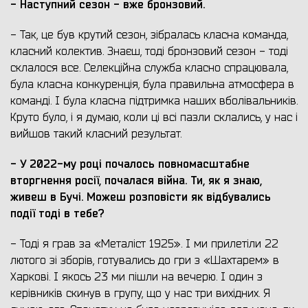
- Наступний сезон - вже бронзовий.
- Так, це був крутий сезон, зібралась класна команда,
класний колектив. Знаєш, тоді бронзовий сезон - тоді
склалося все. Селекційна служба класно спрацювала,
була класна конкуренція, була правильна атмосфера в
команді. І була класна підтримка наших вболівальників.
Круто було, і я думаю, коли ці всі пазли склались, у нас і
вийшов такий класний результат.
- У 2022-му році почалось повномасштабне
вторгнення росії, почалася війна. Ти, як я знаю,
живеш в Бучі. Можеш розповісти як відбувались
події тоді в тебе?
- Тоді я грав за «Металіст 1925». І ми прилетіли 22
лютого зі зборів, готувались до гри з «Шахтарем» в
Харкові. І якось 23 ми пішли на вечерю. І один з
керівників скинув в групу, що у нас три вихідних. Я