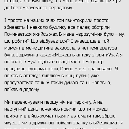
штори, а я в Бучі живу, а в мене всього два кілометри
до Гостомельського аеродрому...
І просто на наших очах три гвинтокрили просто
збивають. І навколо будинку все палає, обстріли.
Починається якийсь жах. В мене нерозуміння було - ну,
що робити? Що відбувається? І знаєш, ще в той
момент в мене дитина захворіла, в неї температура
була. І дружина каже: «Можеш в аптеку з'їздити?». А я
не знаю, в Бучі тоді все працювало. І Епіцентр
працював, супермаркети, Сільпо - все працювало. Я
поїхав в аптеку, і дивлюсь в кінці вулиці уже
просувається танк. Я такий думаю: та ні. Напевно,
поїхав я додому.
Ми переночували першу ніч на паркінгу. А на
наступний день почались новини, що ти можеш
приїхати в військкомат і взяти автомати там, зброю
якусь. І ми з дружиною поїхали зранку в військкомат, я