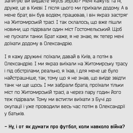
запитую: ви видаєте якусь зброю? Мені кажуть: та ні,
друже, це в Києві. І після цього ми приїхали додому. А в
мене брат, він був водієм, працював, і він якраз застряг
на Житомирській трасі. І так склалось, що вже пішли
новини, що підірвали один міст Гостомельський. Щоб
не пускати танки. Брат каже, я не знаю, як тепер мені
доїхати додому в Олександрію.
І я кажу дружині: поїхали, давай в Київ, а потім в
Олександрію. І ми якраз виїхали на Житомирську трасу
і під обстрілами, реально, я їхав, і для мене це було
найстрашніше, так, тому що я не знав, що виїде звідти
танк чи ще щось. І ми забрали брата, проїхали тільки
міст по Житомирській трасі, а через пару годин його
теж підірвали. Тому ми встигли виїхати з Бучі до
окупації і уже проводили весь час потім в Олександрії
у батьків.
- Ну, і от як думати про футбол, коли навколо війна?