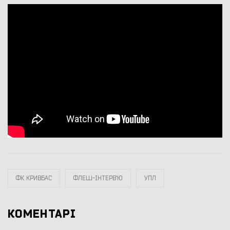
ФК КРИВБАС
ФЛЕШ-ІНТЕРВ`Ю
УПЛ
КОМЕНТАРІ