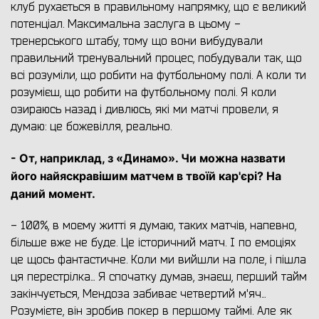
клуб рухається в правильному напрямку, що є великий
потенціал. Максимальна заслуга в цьому -
тренерського штабу, тому що вони вибудували
правильний тренувальний процес, побудували так, що
всі розуміли, що робити на футбольному полі. А коли ти
розумієш, що робити на футбольному полі. Я коли
озираюсь назад і дивлюсь, які ми матчі провели, я
думаю: це божевілля, реально.
- От, наприклад, з «Динамо». Чи можна назвати
його найяскравішим матчем в твоїй кар'єрі? На
даний момент.
- 100%, в моєму житті я думаю, таких матчів, напевно,
більше вже не буде. Це історичний матч. І по емоціях
це щось фантастичне. Коли ми вийшли на поле, і пішла
ця перестрілка... Я спочатку думав, знаєш, перший тайм
закінчується, Мендоза забиває четвертий м'яч...
Розумієте, він зробив покер в першому таймі. Але як