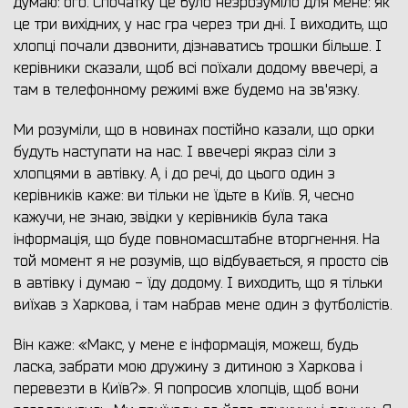
думаю: ого. Спочатку це було незрозуміло для мене: як
це три вихідних, у нас гра через три дні. І виходить, що
хлопці почали дзвонити, дізнаватись трошки більше. І
керівники сказали, щоб всі поїхали додому ввечері, а
там в телефонному режимі вже будемо на зв'язку.
Ми розуміли, що в новинах постійно казали, що орки
будуть наступати на нас. І ввечері якраз сіли з
хлопцями в автівку. А, і до речі, до цього один з
керівників каже: ви тільки не їдьте в Київ. Я, чесно
кажучи, не знаю, звідки у керівників була така
інформація, що буде повномасштабне вторгнення. На
той момент я не розумів, що відбувається, я просто сів
в автівку і думаю - їду додому. І виходить, що я тільки
виїхав з Харкова, і там набрав мене один з футболістів.
Він каже: «Макс, у мене є інформація, можеш, будь
ласка, забрати мою дружину з дитиною з Харкова і
перевезти в Київ?». Я попросив хлопців, щоб вони