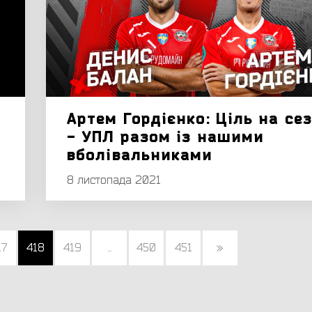
Артем Гордієнко: Ціль на се
- УПЛ разом із нашими
вболівальниками
8 листопада 2021
17
418
419
...
450
451
»