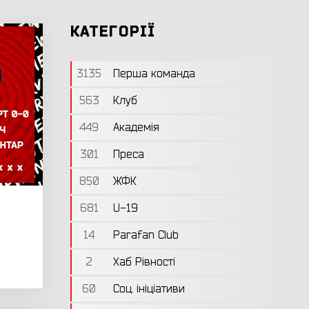
КАТЕГОРІЇ
3135
Перша команда
563
Клуб
449
Академія
301
Преса
850
ЖФК
681
U-19
14
Parafan Club
2
Хаб Рівності
60
Соц. ініціативи