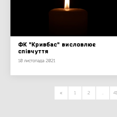
ФК "Кривбас" висловлює
співчуття
10 листопада 2021
«
1
2
...
4