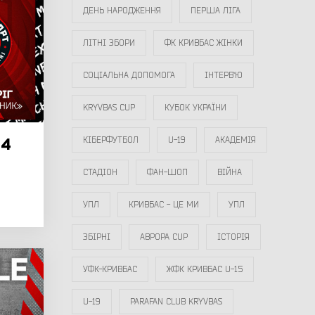
ДЕНЬ НАРОДЖЕННЯ
ПЕРША ЛІГА
ЛІТНІ ЗБОРИ
ФК КРИВБАС ЖІНКИ
СОЦІАЛЬНА ДОПОМОГА
ІНТЕРВ`Ю
KRYVBAS CUP
КУБОК УКРАЇНИ
14
КІБЕРФУТБОЛ
U-19
АКАДЕМІЯ
СТАДІОН
ФАН-ШОП
ВІЙНА
УПЛ
КРИВБАС - ЦЕ МИ
УПЛ
ЗБІРНІ
АВРОРА CUP
ІСТОРІЯ
УФК-КРИВБАС
ЖФК КРИВБАС U-15
U-19
PARAFAN CLUB KRYVBAS