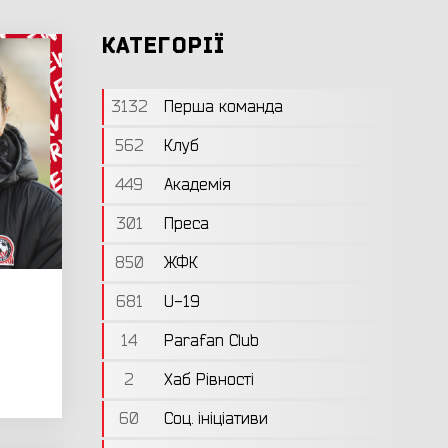
КАТЕГОРІЇ
3132
Перша команда
562
Клуб
449
Академія
301
Преса
850
ЖФК
681
U-19
14
Parafan Club
2
Хаб Рівності
60
Соц. ініціативи