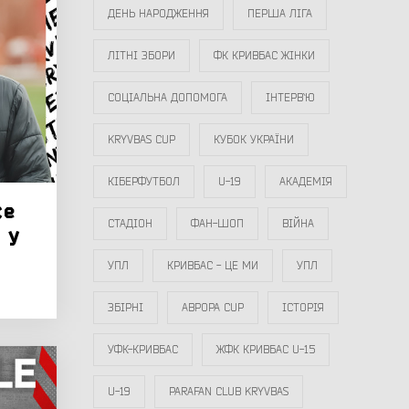
ДЕНЬ НАРОДЖЕННЯ
ПЕРША ЛІГА
ЛІТНІ ЗБОРИ
ФК КРИВБАС ЖІНКИ
СОЦІАЛЬНА ДОПОМОГА
ІНТЕРВ`Ю
KRYVBAS CUP
КУБОК УКРАЇНИ
КІБЕРФУТБОЛ
U-19
АКАДЕМІЯ
же
СТАДІОН
ФАН-ШОП
ВІЙНА
 у
УПЛ
КРИВБАС - ЦЕ МИ
УПЛ
ЗБІРНІ
АВРОРА CUP
ІСТОРІЯ
УФК-КРИВБАС
ЖФК КРИВБАС U-15
U-19
PARAFAN CLUB KRYVBAS