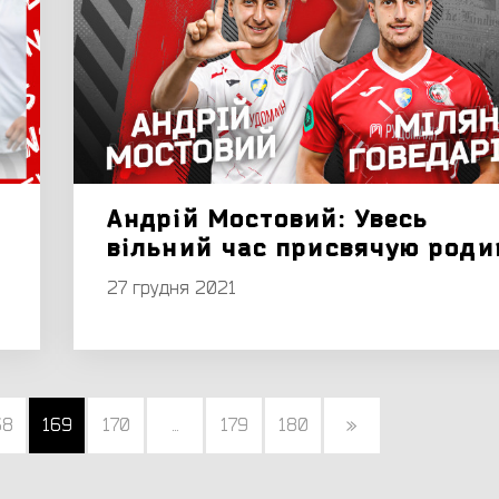
Андрій Мостовий: Увесь
вільний час присвячую роди
27 грудня 2021
68
169
170
...
179
180
»