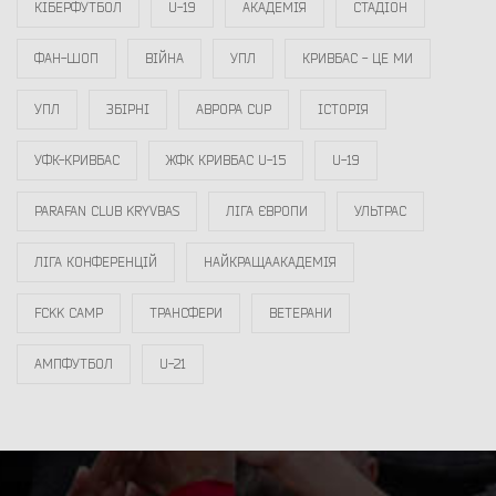
КІБЕРФУТБОЛ
U-19
АКАДЕМІЯ
СТАДІОН
ФАН-ШОП
ВІЙНА
УПЛ
КРИВБАС - ЦЕ МИ
УПЛ
ЗБІРНІ
АВРОРА CUP
ІСТОРІЯ
УФК-КРИВБАС
ЖФК КРИВБАС U-15
U-19
PARAFAN CLUB KRYVBAS
ЛІГА ЄВРОПИ
УЛЬТРАС
ЛІГА КОНФЕРЕНЦІЙ
НАЙКРАЩААКАДЕМІЯ
FCKK CAMP
ТРАНСФЕРИ
ВЕТЕРАНИ
АМПФУТБОЛ
U-21