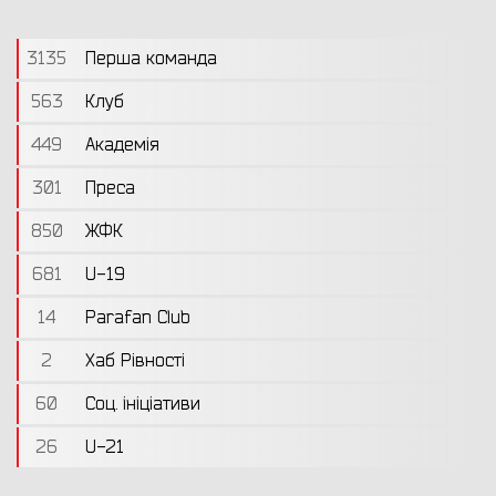
3135
Перша команда
563
Клуб
449
Академія
301
Преса
850
ЖФК
681
U-19
14
Parafan Club
2
Хаб Рівності
60
Соц. ініціативи
26
U-21