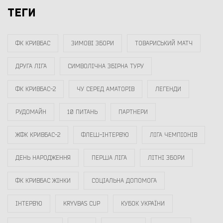
ТЕГИ
ФК КРИВБАС
ЗИМОВІ ЗБОРИ
ТОВАРИСЬКИЙ МАТЧ
ДРУГА ЛІГА
СИМВОЛІЧНА ЗБІРНА ТУРУ
ФК КРИВБАС-2
ЧУ СЕРЕД АМАТОРІВ
ЛЕГЕНДИ
РУДОМАЙН
10 ПИТАНЬ
ПАРТНЕРИ
ЖФК КРИВБАС-2
ФЛЕШ-ІНТЕРВ`Ю
ЛІГА ЧЕМПІОНІВ
ДЕНЬ НАРОДЖЕННЯ
ПЕРША ЛІГА
ЛІТНІ ЗБОРИ
ФК КРИВБАС ЖІНКИ
СОЦІАЛЬНА ДОПОМОГА
ІНТЕРВ`Ю
KRYVBAS CUP
КУБОК УКРАЇНИ