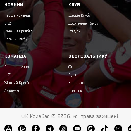
НОВИНИ
КЛУБ
Перша команда
Історія Клубу
U-21
Досягнення Клубу
Жіночий Кривбас
Стадіон
Новини Клубу
КОМАНДА
ВБОЛІВАЛЬНИКУ
Перша команда
Фото
U-21
Відео
Жіночий Кривбас
Контакти
Академія
Додаток
ФК Кривбас © 2026. Усі права захищені.