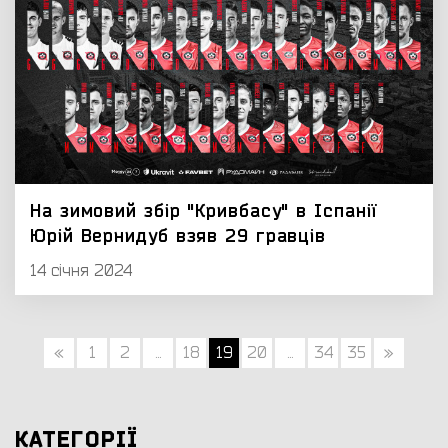
На зимовий збір "Кривбасу" в Іспанії
Юрій Вернидуб взяв 29 гравців
14 січня 2024
«
1
2
...
18
19
20
...
34
35
»
КАТЕГОРІЇ