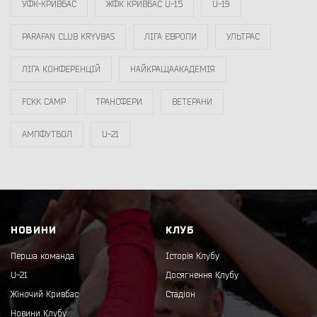
УФК-КРИВБАС
ЖФК КРИВБАС U-15
U-19
PARAFAN CLUB KRYVBAS
ЛІГА ЄВРОПИ
УЛЬТРАС
ЛІГА КОНФЕРЕНЦІЙ
НАЙКРАЩААКАДЕМІЯ
FCKK CAMP
ТРАНСФЕРИ
ВЕТЕРАНИ
АМПФУТБОЛ
U-21
НОВИНИ
КЛУБ
Перша команда
Історія Клубу
U-21
Досягнення Клубу
Жіночий Кривбас
Стадіон
Новини Клубу