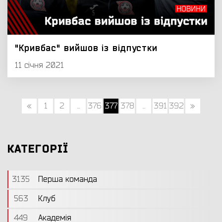
"Кривбас" вийшов із відпустки
11 січня 2021
«
1
2
...
376
377
378
...
391
392
»
КАТЕГОРІЇ
3135
Перша команда
563
Клуб
449
Академія