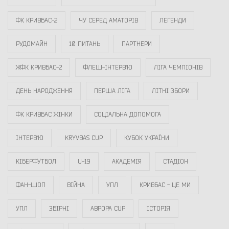
ФК КРИВБАС-2
ЧУ СЕРЕД АМАТОРІВ
ЛЕГЕНДИ
РУДОМАЙН
10 ПИТАНЬ
ПАРТНЕРИ
ЖФК КРИВБАС-2
ФЛЕШ-ІНТЕРВ`Ю
ЛІГА ЧЕМПІОНІВ
ДЕНЬ НАРОДЖЕННЯ
ПЕРША ЛІГА
ЛІТНІ ЗБОРИ
ФК КРИВБАС ЖІНКИ
СОЦІАЛЬНА ДОПОМОГА
ІНТЕРВ`Ю
KRYVBAS CUP
КУБОК УКРАЇНИ
КІБЕРФУТБОЛ
U-19
АКАДЕМІЯ
СТАДІОН
ФАН-ШОП
ВІЙНА
УПЛ
КРИВБАС - ЦЕ МИ
УПЛ
ЗБІРНІ
АВРОРА CUP
ІСТОРІЯ