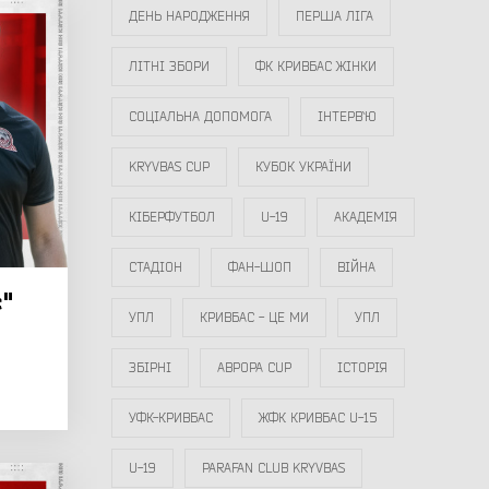
ДЕНЬ НАРОДЖЕННЯ
ПЕРША ЛІГА
ЛІТНІ ЗБОРИ
ФК КРИВБАС ЖІНКИ
СОЦІАЛЬНА ДОПОМОГА
ІНТЕРВ`Ю
KRYVBAS CUP
КУБОК УКРАЇНИ
КІБЕРФУТБОЛ
U-19
АКАДЕМІЯ
СТАДІОН
ФАН-ШОП
ВІЙНА
"
УПЛ
КРИВБАС - ЦЕ МИ
УПЛ
ЗБІРНІ
АВРОРА CUP
ІСТОРІЯ
УФК-КРИВБАС
ЖФК КРИВБАС U-15
U-19
PARAFAN CLUB KRYVBAS