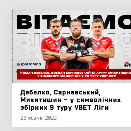
Дебелко, Сарнавський,
Микитишин - у символічних
збірних 9 туру VBET Ліги
28 жовтня 2022