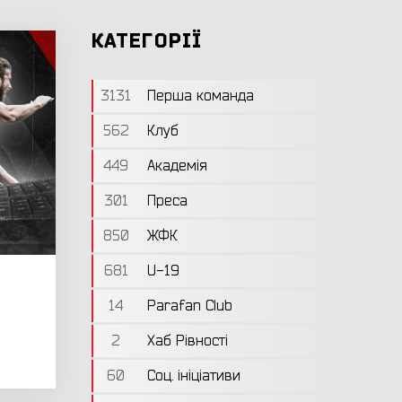
КАТЕГОРІЇ
3131
Перша команда
562
Клуб
449
Академія
301
Преса
850
ЖФК
681
U-19
14
Parafan Club
2
Хаб Рівності
60
Соц. ініціативи