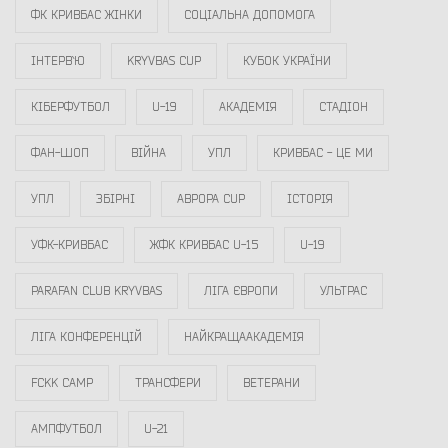
ФК КРИВБАС ЖІНКИ
СОЦІАЛЬНА ДОПОМОГА
ІНТЕРВ`Ю
KRYVBAS CUP
КУБОК УКРАЇНИ
КІБЕРФУТБОЛ
U-19
АКАДЕМІЯ
СТАДІОН
ФАН-ШОП
ВІЙНА
УПЛ
КРИВБАС - ЦЕ МИ
УПЛ
ЗБІРНІ
АВРОРА CUP
ІСТОРІЯ
УФК-КРИВБАС
ЖФК КРИВБАС U-15
U-19
PARAFAN CLUB KRYVBAS
ЛІГА ЄВРОПИ
УЛЬТРАС
ЛІГА КОНФЕРЕНЦІЙ
НАЙКРАЩААКАДЕМІЯ
FCKK CAMP
ТРАНСФЕРИ
ВЕТЕРАНИ
АМПФУТБОЛ
U-21