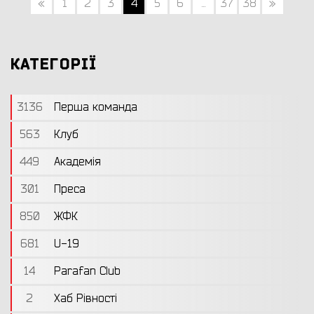
«
1
2
3
4
5
6
...
37
38
»
КАТЕГОРІЇ
3136
Перша команда
563
Клуб
449
Академія
301
Преса
850
ЖФК
681
U-19
14
Parafan Club
2
Хаб Рівності