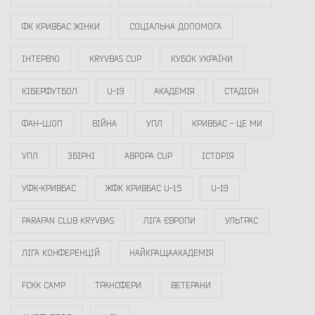
ФК КРИВБАС ЖІНКИ
СОЦІАЛЬНА ДОПОМОГА
ІНТЕРВ`Ю
KRYVBAS CUP
КУБОК УКРАЇНИ
КІБЕРФУТБОЛ
U-19
АКАДЕМІЯ
СТАДІОН
ФАН-ШОП
ВІЙНА
УПЛ
КРИВБАС - ЦЕ МИ
УПЛ
ЗБІРНІ
АВРОРА CUP
ІСТОРІЯ
УФК-КРИВБАС
ЖФК КРИВБАС U-15
U-19
PARAFAN CLUB KRYVBAS
ЛІГА ЄВРОПИ
УЛЬТРАС
ЛІГА КОНФЕРЕНЦІЙ
НАЙКРАЩААКАДЕМІЯ
FCKK CAMP
ТРАНСФЕРИ
ВЕТЕРАНИ