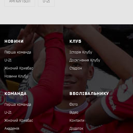
АМПФУТБОЛ
U-21
НОВИНИ
КЛУБ
Перша команда
Історія Клубу
U-21
Досягнення Клубу
Жіночий Кривбас
Стадіон
Новини Клубу
КОМАНДА
ВБОЛІВАЛЬНИКУ
Перша команда
Фото
U-21
Відео
Жіночий Кривбас
Контакти
Академія
Додаток