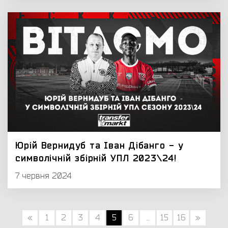
Юрій Вернидуб та Іван Дібанго - у
символічній збірній УПЛ 2023\24!
7 червня 2024
«
1
2
3
4
5
6
...
15
16
»