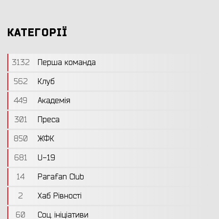
КАТЕГОРІЇ
3132
Перша команда
562
Клуб
449
Академія
301
Преса
850
ЖФК
681
U-19
14
Parafan Club
2
Хаб Рівності
60
Соц. ініціативи