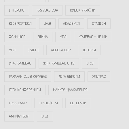
ІНТЕРВ`Ю
KRYVBAS CUP
КУБОК УКРАЇНИ
КІБЕРФУТБОЛ
U-19
АКАДЕМІЯ
СТАДІОН
ФАН-ШОП
ВІЙНА
УПЛ
КРИВБАС - ЦЕ МИ
УПЛ
ЗБІРНІ
АВРОРА CUP
ІСТОРІЯ
УФК-КРИВБАС
ЖФК КРИВБАС U-15
U-19
PARAFAN CLUB KRYVBAS
ЛІГА ЄВРОПИ
УЛЬТРАС
ЛІГА КОНФЕРЕНЦІЙ
НАЙКРАЩААКАДЕМІЯ
FCKK CAMP
ТРАНСФЕРИ
ВЕТЕРАНИ
АМПФУТБОЛ
U-21