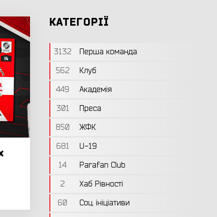
КАТЕГОРІЇ
3132
Перша команда
562
Клуб
449
Академія
301
Преса
850
ЖФК
681
U-19
х
14
Parafan Club
2
Хаб Рівності
60
Соц. ініціативи