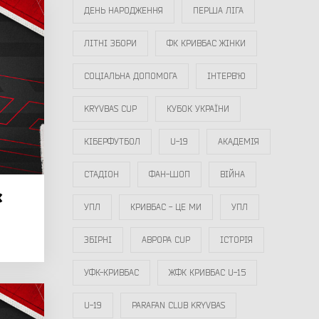
ДЕНЬ НАРОДЖЕННЯ
ПЕРША ЛІГА
ЛІТНІ ЗБОРИ
ФК КРИВБАС ЖІНКИ
СОЦІАЛЬНА ДОПОМОГА
ІНТЕРВ`Ю
KRYVBAS CUP
КУБОК УКРАЇНИ
КІБЕРФУТБОЛ
U-19
АКАДЕМІЯ
СТАДІОН
ФАН-ШОП
ВІЙНА
х
УПЛ
КРИВБАС - ЦЕ МИ
УПЛ
ЗБІРНІ
АВРОРА CUP
ІСТОРІЯ
УФК-КРИВБАС
ЖФК КРИВБАС U-15
U-19
PARAFAN CLUB KRYVBAS