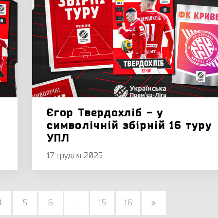
Єгор Твердохліб - у
символічній збірній 16 туру
УПЛ
17 грудня 2025
4
5
6
...
15
16
»