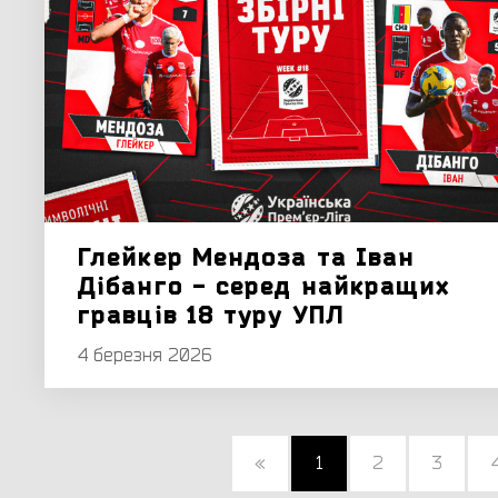
Глейкер Мендоза та Іван
Дібанго - серед найкращих
гравців 18 туру УПЛ
4 березня 2026
«
1
2
3