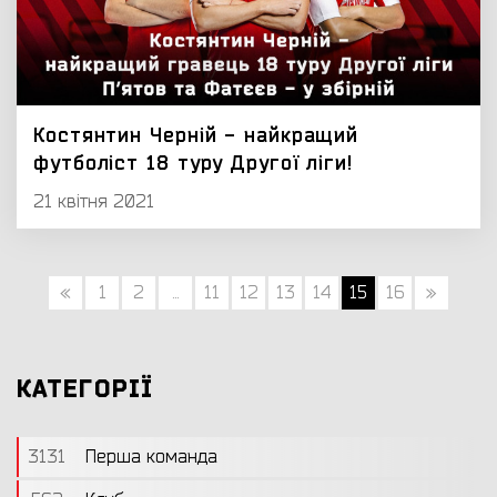
Костянтин Черній - найкращий
футболіст 18 туру Другої ліги!
21 квітня 2021
«
1
2
...
11
12
13
14
15
16
»
КАТЕГОРІЇ
3131
Перша команда