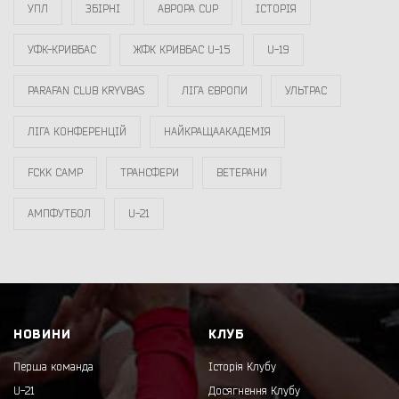
УПЛ
ЗБІРНІ
АВРОРА CUP
ІСТОРІЯ
УФК-КРИВБАС
ЖФК КРИВБАС U-15
U-19
PARAFAN CLUB KRYVBAS
ЛІГА ЄВРОПИ
УЛЬТРАС
ЛІГА КОНФЕРЕНЦІЙ
НАЙКРАЩААКАДЕМІЯ
FCKK CAMP
ТРАНСФЕРИ
ВЕТЕРАНИ
АМПФУТБОЛ
U-21
НОВИНИ
КЛУБ
Перша команда
Історія Клубу
U-21
Досягнення Клубу