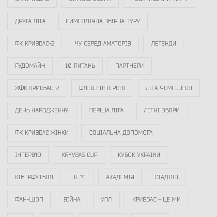
ДРУГА ЛІГА
СИМВОЛІЧНА ЗБІРНА ТУРУ
ФК КРИВБАС-2
ЧУ СЕРЕД АМАТОРІВ
ЛЕГЕНДИ
РУДОМАЙН
10 ПИТАНЬ
ПАРТНЕРИ
ЖФК КРИВБАС-2
ФЛЕШ-ІНТЕРВ`Ю
ЛІГА ЧЕМПІОНІВ
ДЕНЬ НАРОДЖЕННЯ
ПЕРША ЛІГА
ЛІТНІ ЗБОРИ
ФК КРИВБАС ЖІНКИ
СОЦІАЛЬНА ДОПОМОГА
ІНТЕРВ`Ю
KRYVBAS CUP
КУБОК УКРАЇНИ
КІБЕРФУТБОЛ
U-19
АКАДЕМІЯ
СТАДІОН
ФАН-ШОП
ВІЙНА
УПЛ
КРИВБАС - ЦЕ МИ