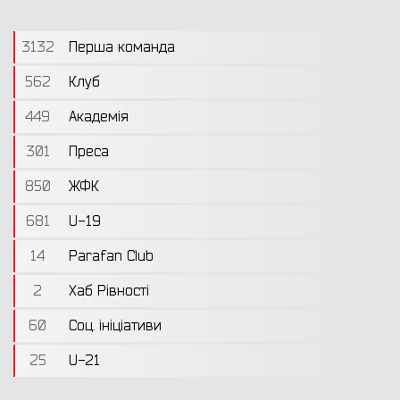
3132
Перша команда
562
Клуб
449
Академія
301
Преса
850
ЖФК
681
U-19
14
Parafan Club
2
Хаб Рівності
60
Соц. ініціативи
25
U-21