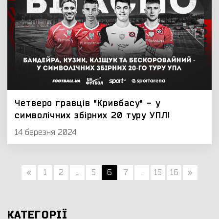
Четверо гравців "Кривбасу" - у
символічних збірних 20 туру УПЛ!
14 березня 2024
«
1
2
...
5
6
7
...
15
16
»
КАТЕГОРІЇ