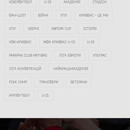
КІБЕРФУТБОЛ
U-19
АКАДЕМІЯ
СТАДІОН
ФАН-ШОП
ВІЙНА
УПЛ
КРИВБАС - ЦЕ МИ
УПЛ
ЗБІРНІ
АВРОРА CUP
ІСТОРІЯ
УФК-КРИВБАС
ЖФК КРИВБАС U-15
U-19
PARAFAN CLUB KRYVBAS
ЛІГА ЄВРОПИ
УЛЬТРАС
ЛІГА КОНФЕРЕНЦІЙ
НАЙКРАЩААКАДЕМІЯ
FCKK CAMP
ТРАНСФЕРИ
ВЕТЕРАНИ
АМПФУТБОЛ
U-21