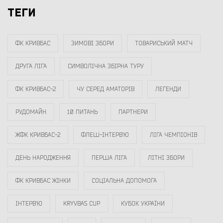
ТЕГИ
ФК КРИВБАС
ЗИМОВІ ЗБОРИ
ТОВАРИСЬКИЙ МАТЧ
ДРУГА ЛІГА
СИМВОЛІЧНА ЗБІРНА ТУРУ
ФК КРИВБАС-2
ЧУ СЕРЕД АМАТОРІВ
ЛЕГЕНДИ
РУДОМАЙН
10 ПИТАНЬ
ПАРТНЕРИ
ЖФК КРИВБАС-2
ФЛЕШ-ІНТЕРВ`Ю
ЛІГА ЧЕМПІОНІВ
ДЕНЬ НАРОДЖЕННЯ
ПЕРША ЛІГА
ЛІТНІ ЗБОРИ
ФК КРИВБАС ЖІНКИ
СОЦІАЛЬНА ДОПОМОГА
ІНТЕРВ`Ю
KRYVBAS CUP
КУБОК УКРАЇНИ