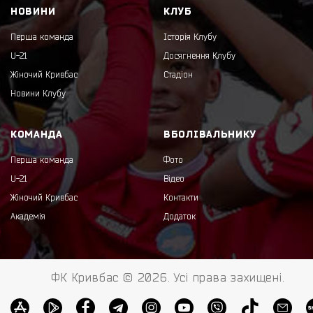
НОВИНИ
КЛУБ
Перша команда
Історія Клубу
U-21
Досягнення Клубу
Жіночий Кривбас
Стадіон
Новини Клубу
КОМАНДА
ВБОЛІВАЛЬНИКУ
Перша команда
Фото
U-21
Відео
Жіночий Кривбас
Контакти
Академія
Додаток
ФК Кривбас © 2026. Усі права захищені.