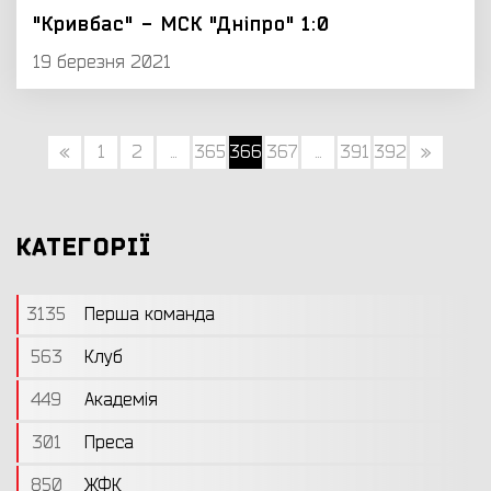
"Кривбас" - МСК "Дніпро" 1:0
19 березня 2021
«
1
2
...
365
366
367
...
391
392
»
КАТЕГОРІЇ
3135
Перша команда
563
Клуб
449
Академія
301
Преса
850
ЖФК