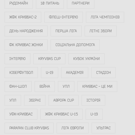
РУДОМАЙН
10 ПИТАНЬ
ПАРТНЕРИ
ЖФК КРИВБАС-2
ФЛЕШ-ІНТЕРВ`Ю
ЛІГА ЧЕМПІОНІВ
ДЕНЬ НАРОДЖЕННЯ
ПЕРША ЛІГА
ЛІТНІ ЗБОРИ
ФК КРИВБАС ЖІНКИ
СОЦІАЛЬНА ДОПОМОГА
ІНТЕРВ`Ю
KRYVBAS CUP
КУБОК УКРАЇНИ
КІБЕРФУТБОЛ
U-19
АКАДЕМІЯ
СТАДІОН
ФАН-ШОП
ВІЙНА
УПЛ
КРИВБАС - ЦЕ МИ
УПЛ
ЗБІРНІ
АВРОРА CUP
ІСТОРІЯ
УФК-КРИВБАС
ЖФК КРИВБАС U-15
U-19
PARAFAN CLUB KRYVBAS
ЛІГА ЄВРОПИ
УЛЬТРАС