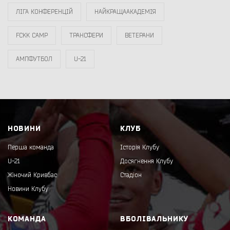
ЛІГА КОНФЕРЕНЦІЙ
НАЙКРАЩААКАДЕМІЯ
FCKK CAMP
ТРАНСФЕРИ
ВЕТЕРАНИ
АМПФУТБОЛ
U-21
НОВИНИ
КЛУБ
Перша команда
Історія Клубу
U-21
Досягнення Клубу
Жіночий Кривбас
Стадіон
Новини Клубу
КОМАНДА
ВБОЛІВАЛЬНИКУ