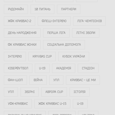
РУДОМАЙН
10 ПИТАНЬ
ПАРТНЕРИ
ЖФК КРИВБАС-2
ФЛЕШ-ІНТЕРВ`Ю
ЛІГА ЧЕМПІОНІВ
ДЕНЬ НАРОДЖЕННЯ
ПЕРША ЛІГА
ЛІТНІ ЗБОРИ
ФК КРИВБАС ЖІНКИ
СОЦІАЛЬНА ДОПОМОГА
ІНТЕРВ`Ю
KRYVBAS CUP
КУБОК УКРАЇНИ
КІБЕРФУТБОЛ
U-19
АКАДЕМІЯ
СТАДІОН
ФАН-ШОП
ВІЙНА
УПЛ
КРИВБАС - ЦЕ МИ
УПЛ
ЗБІРНІ
АВРОРА CUP
ІСТОРІЯ
УФК-КРИВБАС
ЖФК КРИВБАС U-15
U-19