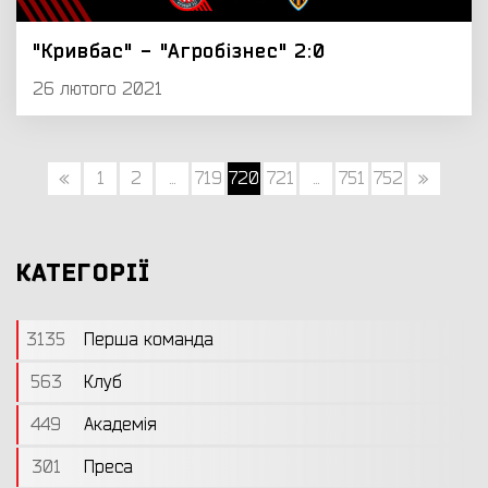
"Кривбас" - "Агробізнес" 2:0
26 лютого 2021
«
1
2
...
719
720
721
...
751
752
»
КАТЕГОРІЇ
3135
Перша команда
563
Клуб
449
Академія
301
Преса