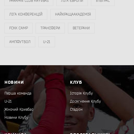
PARAFAN CLUB KRYVBAS
ЛІГА ЄВРОПИ
УЛЬТРАС
ЛІГА КОНФЕРЕНЦІЙ
НАЙКРАЩААКАДЕМІЯ
FCKK CAMP
ТРАНСФЕРИ
ВЕТЕРАНИ
АМПФУТБОЛ
U-21
НОВИНИ
КЛУБ
Перша команда
Історія Клубу
U-21
Досягнення Клубу
Жіночий Кривбас
Стадіон
Новини Клубу