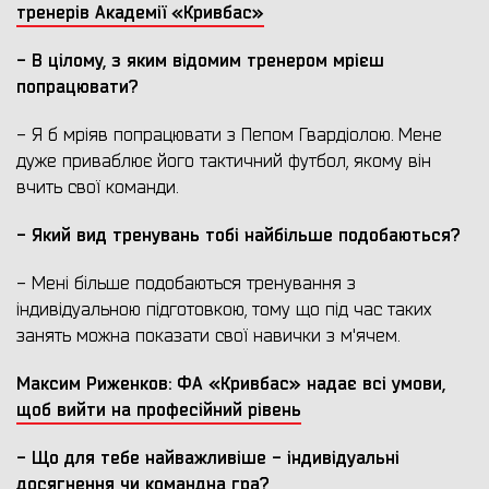
тренерів Академії «Кривбас»
- В цілому, з яким відомим тренером мрієш
попрацювати?
- Я б мріяв попрацювати з Пепом Гвардіолою. Мене
дуже приваблює його тактичний футбол, якому він
вчить свої команди.
- Як
ий вид тренуван
ь тобі найбільше подобаються
?
- Мені більше подобаються тренування з
індивідуальною підготовкою, тому що під час таких
занять можна показати свої навички з м'ячем.
Максим Риженков: ФА «Кривбас» надає всі умови,
щоб вийти на професійний рівень
- Що
для т
ебе
найважливіше - індивідуальні
досягнення чи командна гра?