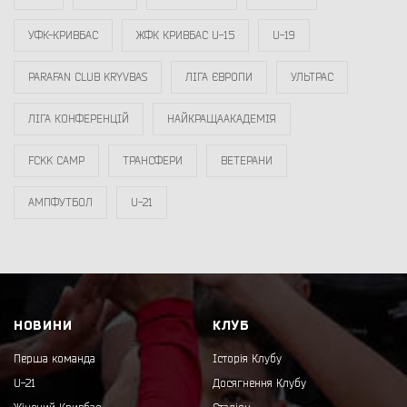
УФК-КРИВБАС
ЖФК КРИВБАС U-15
U-19
PARAFAN CLUB KRYVBAS
ЛІГА ЄВРОПИ
УЛЬТРАС
ЛІГА КОНФЕРЕНЦІЙ
НАЙКРАЩААКАДЕМІЯ
FCKK CAMP
ТРАНСФЕРИ
ВЕТЕРАНИ
АМПФУТБОЛ
U-21
НОВИНИ
КЛУБ
Перша команда
Історія Клубу
U-21
Досягнення Клубу