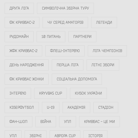
ДРУГА ЛІГА
СИМВОЛІЧНА ЗБІРНА ТУРУ
ФК КРИВБАС-2
ЧУ СЕРЕД АМАТОРІВ
ЛЕГЕНДИ
РУДОМАЙН
10 ПИТАНЬ
ПАРТНЕРИ
ЖФК КРИВБАС-2
ФЛЕШ-ІНТЕРВ`Ю
ЛІГА ЧЕМПІОНІВ
ДЕНЬ НАРОДЖЕННЯ
ПЕРША ЛІГА
ЛІТНІ ЗБОРИ
ФК КРИВБАС ЖІНКИ
СОЦІАЛЬНА ДОПОМОГА
ІНТЕРВ`Ю
KRYVBAS CUP
КУБОК УКРАЇНИ
КІБЕРФУТБОЛ
U-19
АКАДЕМІЯ
СТАДІОН
ФАН-ШОП
ВІЙНА
УПЛ
КРИВБАС - ЦЕ МИ
УПЛ
ЗБІРНІ
АВРОРА CUP
ІСТОРІЯ