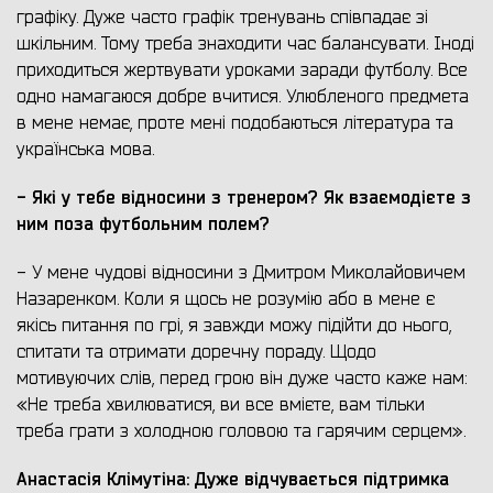
графіку. Дуже часто графік тренувань співпадає зі
шкільним. Тому треба знаходити час балансувати. Іноді
приходиться жертвувати уроками заради футболу. Все
одно намагаюся добре вчитися. Улюбленого предмета
в мене немає, проте мені подобаються література та
українська мова.
- Які у тебе відносини з тренером?
Як взаємодієте з
ним поза футбольним полем?
- У мене чудові відносини з Дмитром Миколайовичем
Назаренком. Коли я щось не розумію або в мене є
якісь питання по грі, я завжди можу підійти до нього,
спитати та отримати доречну пораду. Щодо
мотивуючих слів, перед грою він дуже часто каже нам:
«Не треба хвилюватися, ви все вмієте, вам тільки
треба грати з холодною головою та гарячим серцем».
Анастасія Клімутіна: Дуже відчувається підтримка