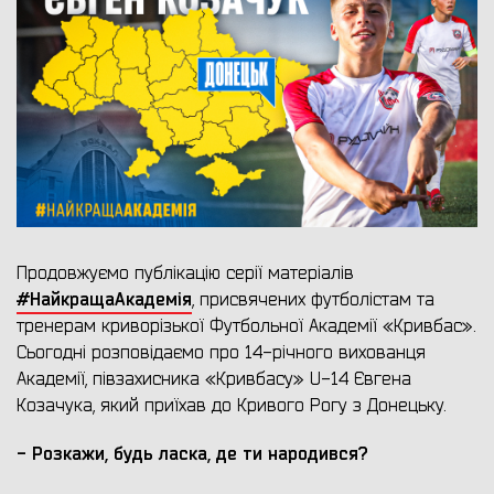
Продовжуємо публікацію серії матеріалів
#НайкращаАкадемія
, присвячених футболістам та
тренерам криворізької Футбольної Академії «Кривбас».
Сьогодні розповідаємо про 14-річного вихованця
Академії, півзахисника «Кривбасу» U-14 Євгена
Козачука, який приїхав до Кривого Рогу з Донецьку.
- Розкажи, будь ласка,
де ти народився?