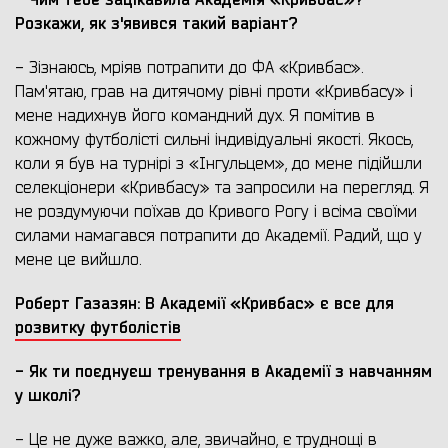
Розкажи, як з'явився
такий варіант?
- Зізнаюсь, мріяв потрапити до ФА «Кривбас».
Пам'ятаю, грав на дитячому рівні проти «Кривбасу» і
мене надихнув його командний дух. Я помітив в
кожному футболісті сильні індивідуальні якості. Якось,
коли я був на турнірі з «Інгульцем», до мене підійшли
селекціонери «Кривбасу» та запросили на перегляд. Я
не роздумуючи поїхав до Кривого Рогу і всіма своїми
силами намагався потрапити до Академії. Радий, що у
мене це вийшло.
Роберт Газазян: В Академії «Кривбас» є все для
розвитку футболістів
- Як ти поєднуєш тренування в Академії з навчанням
у школі?
- Це не дуже важко, але, звичайно, є труднощі в