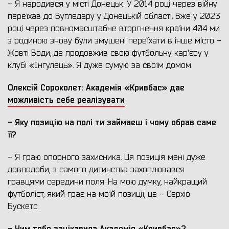
- Я народився у місті Донецьк. У 2014 році через війну
переїхав до Вугледару у Донецькій області. Вже у 2023
році через повномасштабне вторгнення країни 404 ми
з родиною знову були змушені переїхати в інше місто -
Жовті Води, де продовжив свою футбольну кар'єру у
клубі «Інгулець». Я дуже сумую за своїм домом.
Олексій Сороколєт: Академія «Кривбас» дає
можливість себе реалізувати
- Яку позицію на полі ти займаєш і чому обрав саме
її?
- Я граю опорного захисника. Ця позиція мені дуже
довподоби, з самого дитинства захоплювався
гравцями середини поля. На мою думку, найкращий
футболіст, який грає на моїй позиції, це - Серхіо
Бускетс.
- Чим тебе зацікавила Академія «Кривбас»?