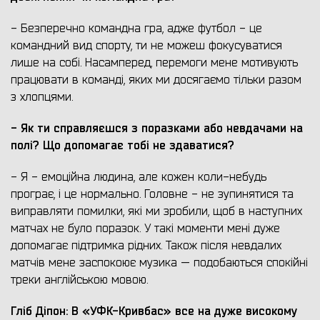
- Безперечно командна гра, адже футбол - це
командний вид спорту, ти не можеш фокусуватися
лише на собі. Насамперед, перемоги мене мотивують
працювати в команді, яких ми досягаємо тільки разом
з хлопцями.
- Як ти справляєшся з поразками або невдачами на
полі? Що допомагає тобі не здаватися?
- Я - емоційна людина, але кожен коли-небудь
програє, і це нормально. Головне - не зупинятися та
виправляти помилки, які ми зробили, щоб в наступних
матчах не було поразок. У такі моменти мені дуже
допомагає підтримка рідних. Також після невдалих
матчів мене заспокоює музика — подобаються спокійні
треки англійською мовою.
Гліб Діпон: В «УФК-Кривбас» все на дуже високому