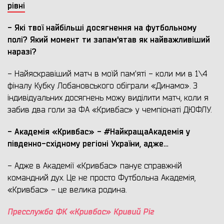
рівні
- Які твої найбільші досягнення на футбольному
полі? Який момент ти запам'ятав як найважливіший
наразі?
- Найяскравіший матч в моїй пам'яті - коли ми в 1\4
фіналу Кубку Лобановського обіграли «Динамо». З
індивідуальних досягнень можу виділити матч, коли я
забив два голи за ФА «Кривбас» у чемпіонаті ДЮФЛУ.
- Академія «Кривбас» -
#НайкращаАкадемія у
південно-східному регіоні України, адже…
- Адже в Академії «Кривбас» панує справжній
командний дух. Це не просто Футбольна Академія,
«Кривбас» - це велика родина.
Пресслужба ФК «Кривбас» Кривий Ріг