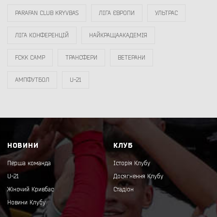
PARAFAN CLUB KRYVBAS
ЛІГА ЄВРОПИ
УЛЬТРАС
ЛІГА КОНФЕРЕНЦІЙ
НАЙКРАЩААКАДЕМІЯ
FCKK CAMP
ТРАНСФЕРИ
ВЕТЕРАНИ
АМПФУТБОЛ
U-21
НОВИНИ
КЛУБ
Перша команда
Історія Клубу
U-21
Досягнення Клубу
Жіночий Кривбас
Стадіон
Новини Клубу