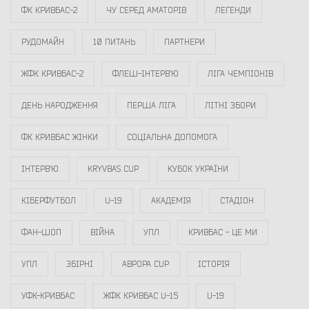
ФК КРИВБАС-2
ЧУ СЕРЕД АМАТОРІВ
ЛЕГЕНДИ
РУДОМАЙН
10 ПИТАНЬ
ПАРТНЕРИ
ЖФК КРИВБАС-2
ФЛЕШ-ІНТЕРВ`Ю
ЛІГА ЧЕМПІОНІВ
ДЕНЬ НАРОДЖЕННЯ
ПЕРША ЛІГА
ЛІТНІ ЗБОРИ
ФК КРИВБАС ЖІНКИ
СОЦІАЛЬНА ДОПОМОГА
ІНТЕРВ`Ю
KRYVBAS CUP
КУБОК УКРАЇНИ
КІБЕРФУТБОЛ
U-19
АКАДЕМІЯ
СТАДІОН
ФАН-ШОП
ВІЙНА
УПЛ
КРИВБАС - ЦЕ МИ
УПЛ
ЗБІРНІ
АВРОРА CUP
ІСТОРІЯ
УФК-КРИВБАС
ЖФК КРИВБАС U-15
U-19